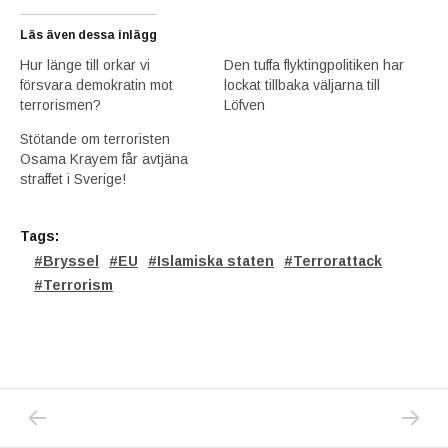
Läs även dessa inlägg
Hur länge till orkar vi
Den tuffa flyktingpolitiken har
försvara demokratin mot
lockat tillbaka väljarna till
terrorismen?
Löfven
Stötande om terroristen
Osama Krayem får avtjäna
straffet i Sverige!
Tags:
Bryssel
EU
Islamiska staten
Terrorattack
Terrorism
PREVIOUS POST: TRÄNA OCH SLIPP BRÖST
NEXT P
Inläggsnavigering