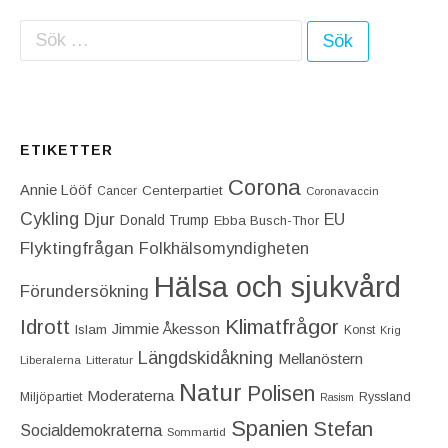
Sök efter:
ETIKETTER
Corona
Annie Lööf
Centerpartiet‎
Cancer
Coronavaccin
Cykling
Djur
EU
Donald Trump
Ebba Busch-Thor
Flyktingfrågan
Folkhälsomyndigheten
Hälsa och sjukvård
Förundersökning
Idrott
Klimatfrågor
Jimmie Åkesson
Islam
Konst
Krig
Längdskidåkning
Mellanöstern
Liberalerna
Litteratur
Natur
Polisen
Moderaterna
Miljöpartiet
Ryssland
Rasism
Spanien
Stefan
Socialdemokraterna
Sommartid