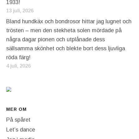
1933!
13 juli, 2026
Bland hundkäx och bondrosor hittar jag lugnet och
trösten – men den stekheta solen mördade på
några dagar pionen och utplånade dess
sällsamma skönhet och blekte bort dess ljuvliga
röda färg!
4 juli, 2026
MER OM
På spåret
Let’s dance