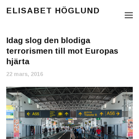
ELISABET HÖGLUND
M
Journalist, författare och konstnär
Main Menu
Idag slog den blodiga
terrorismen till mot Europas
hjärta
22 mars, 2016