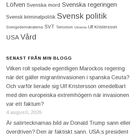
Löfven
Svenska regeringen
Svenska mord
Svensk politik
Svensk kriminalpolitik
SVT
Ulf Kristersson
Terrorism
Sverigedemokraterna
Ukraina
Vård
USA
SENAST FRÅN MIN BLOGG
Vilken roll spelade egentligen Marockos regering
när det gäller migrantinvasionen i spanska Ceuta?
Och varför lierade sig Ulf Kristersson omedelbart
med den europeiska extremhögern när invasionen
var ett faktum?
4 augusti, 2026
Är satirtecknarnas bild av Donald Trump sann eller
överdriven? Den är faktiskt sann. USA:s president