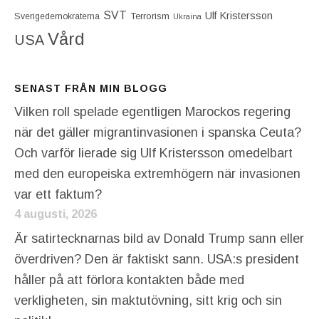
SVT
Ulf Kristersson
Terrorism
Sverigedemokraterna
Ukraina
Vård
USA
SENAST FRÅN MIN BLOGG
Vilken roll spelade egentligen Marockos regering
när det gäller migrantinvasionen i spanska Ceuta?
Och varför lierade sig Ulf Kristersson omedelbart
med den europeiska extremhögern när invasionen
var ett faktum?
4 augusti, 2026
Är satirtecknarnas bild av Donald Trump sann eller
överdriven? Den är faktiskt sann. USA:s president
håller på att förlora kontakten både med
verkligheten, sin maktutövning, sitt krig och sin