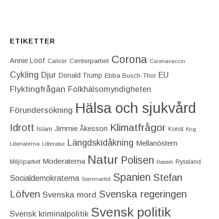
ETIKETTER
Corona
Annie Lööf
Centerpartiet‎
Cancer
Coronavaccin
Cykling
Djur
EU
Donald Trump
Ebba Busch-Thor
Flyktingfrågan
Folkhälsomyndigheten
Hälsa och sjukvård
Förundersökning
Idrott
Klimatfrågor
Jimmie Åkesson
Islam
Konst
Krig
Längdskidåkning
Mellanöstern
Liberalerna
Litteratur
Natur
Polisen
Moderaterna
Miljöpartiet
Ryssland
Rasism
Spanien
Stefan
Socialdemokraterna
Sommartid
Löfven
Svenska regeringen
Svenska mord
Svensk politik
Svensk kriminalpolitik