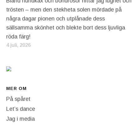
Bland hundkäx och bondrosor hittar jag lugnet och
trösten – men den stekheta solen mördade på
några dagar pionen och utplånade dess
sällsamma skönhet och blekte bort dess ljuvliga
röda färg!
4 juli, 2026
MER OM
På spåret
Let’s dance
Jag i media