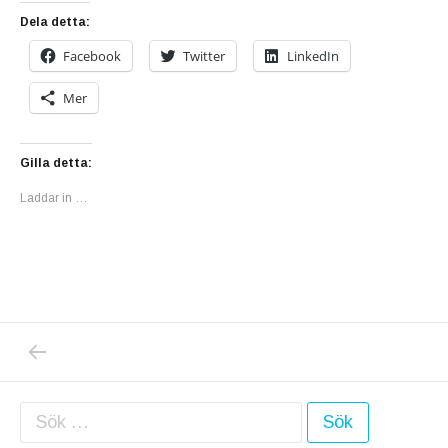
Dela detta:
Facebook
Twitter
LinkedIn
Mer
Gilla detta:
Laddar in …
PREVIOUS POST: IMAGENES ESPANOLES –
Inläggsnavigering
Sök efter: