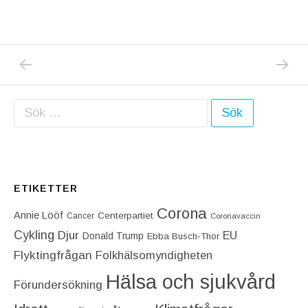
PREVIOUS POST: VARFÖR SKA FOLK SOM I
NEXT P
Inläggsnavigering
Sök efter:
ETIKETTER
Corona
Annie Lööf
Centerpartiet‎
Cancer
Coronavaccin
Cykling
Djur
EU
Donald Trump
Ebba Busch-Thor
Flyktingfrågan
Folkhälsomyndigheten
Hälsa och sjukvård
Förundersökning