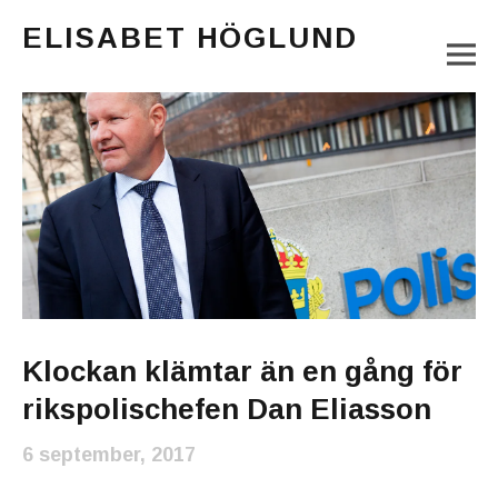
ELISABET HÖGLUND
M
Journalist, författare och konstnär
Main Menu
Klockan klämtar än en gång för
rikspolischefen Dan Eliasson
6 september, 2017