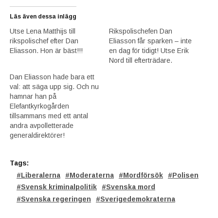
Läs även dessa inlägg
Utse Lena Matthijs till
Rikspolischefen Dan
rikspolischef efter Dan
Eliasson får sparken – inte
Eliasson. Hon är bäst!!!
en dag för tidigt! Utse Erik
Nord till efterträdare.
Dan Eliasson hade bara ett
val: att säga upp sig. Och nu
hamnar han på
Elefantkyrkogården
tillsammans med ett antal
andra avpolletterade
generaldirektörer!
Tags:
Liberalerna
Moderaterna
Mordförsök
Polisen
Svensk kriminalpolitik
Svenska mord
Svenska regeringen
Sverigedemokraterna