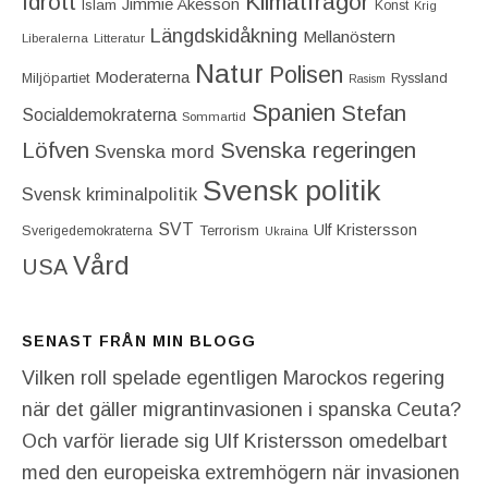
Idrott
Klimatfrågor
Jimmie Åkesson
Islam
Konst
Krig
Längdskidåkning
Mellanöstern
Liberalerna
Litteratur
Natur
Polisen
Moderaterna
Miljöpartiet
Ryssland
Rasism
Spanien
Stefan
Socialdemokraterna
Sommartid
Löfven
Svenska regeringen
Svenska mord
Svensk politik
Svensk kriminalpolitik
SVT
Ulf Kristersson
Terrorism
Sverigedemokraterna
Ukraina
Vård
USA
SENAST FRÅN MIN BLOGG
Vilken roll spelade egentligen Marockos regering
när det gäller migrantinvasionen i spanska Ceuta?
Och varför lierade sig Ulf Kristersson omedelbart
med den europeiska extremhögern när invasionen