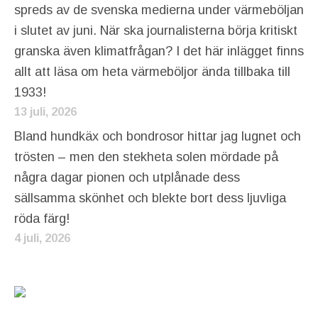
spreds av de svenska medierna under värmeböljan
i slutet av juni. När ska journalisterna börja kritiskt
granska även klimatfrågan? I det här inlägget finns
allt att läsa om heta värmeböljor ända tillbaka till
1933!
13 juli, 2026
Bland hundkäx och bondrosor hittar jag lugnet och
trösten – men den stekheta solen mördade på
några dagar pionen och utplånade dess
sällsamma skönhet och blekte bort dess ljuvliga
röda färg!
4 juli, 2026