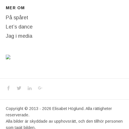
MER OM
På spåret
Let’s dance
Jag i media
Social Media Profiles
Facebook
Twitter
LinkedIn
Google+
Copyright © 2013 - 2026 Elisabet Höglund. Alla rättigheter
reserverade.
Alla bilder är skyddade av upphovsrätt, och den tillhör personen
som tagit bilden.