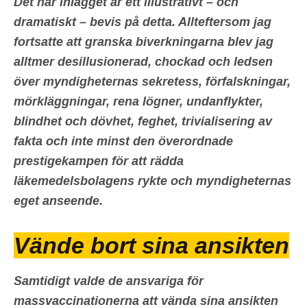
Det här inlägget är ett illustrativt
– och
dramatiskt – bevis på detta. Allteftersom jag
fortsatte att granska biverkningarna blev jag
alltmer desillusionerad, chockad och ledsen
över myndigheternas sekretess, förfalskningar,
mörkläggningar, rena lögner, undanflykter,
blindhet och dövhet, feghet, trivialisering av
fakta och inte minst den överordnade
prestigekampen för att rädda
läkemedelsbolagens rykte och myndigheternas
eget anseende.
Vände bort sina ansikten
Samtidigt valde de ansvariga för
massvaccinationerna att vända sina ansikten