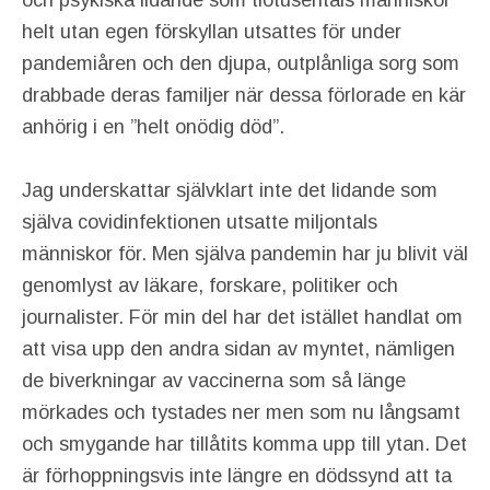
och psykiska lidande som tiotusentals människor
helt utan egen förskyllan utsattes för under
pandemiåren och den djupa, outplånliga sorg som
drabbade deras familjer när dessa förlorade en kär
anhörig i en ”helt onödig död”.
Jag underskattar självklart inte det lidande som
själva covidinfektionen utsatte miljontals
människor för. Men själva pandemin har ju blivit väl
genomlyst av läkare, forskare, politiker och
journalister. För min del har det istället handlat om
att visa upp den andra sidan av myntet, nämligen
de biverkningar av vaccinerna som så länge
mörkades och tystades ner men som nu långsamt
och smygande har tillåtits komma upp till ytan. Det
är förhoppningsvis inte längre en dödssynd att ta