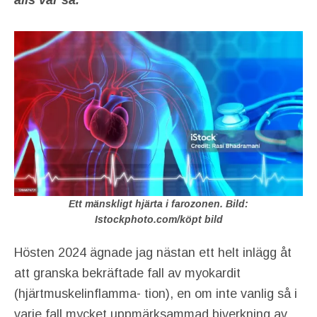
alls var så.
Ett mänskligt hjärta i farozonen. Bild:
Istockphoto.com/köpt bild
Hösten 2024 ägnade jag nästan ett helt inlägg åt
att granska bekräftade fall av myokardit
(hjärtmuskelinflamma- tion), en om inte vanlig så i
varje fall mycket uppmärksammad biverkning av