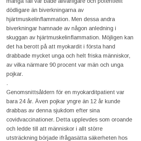
många fall var både allvarligare och potentiellt
dödligare än biverkningarna av
hjärtmuskelinflammation. Men dessa andra
biverkningar hamnade av någon anledning i
skuggan av hjärtmuskelinflammation. Möjligen kan
det ha berott på att myokardit i första hand
drabbade mycket unga och helt friska människor,
av vilka närmare 90 procent var män och unga
pojkar.
.
Genomsnittsåldern för en myokarditpatient var
bara 24 år. Även pojkar yngre än 12 år kunde
drabbas av denna sjukdom efter sina
covidvaccinationer. Detta upplevdes som oroande
och ledde till att människor i allt större
utsträckning började ifrågasätta säkerheten hos