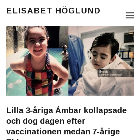
ELISABET HÖGLUND
M
Journalist, författare och konstnär
Main Menu
Lilla 3-åriga Ámbar kollapsade
och dog dagen efter
vaccinationen medan 7-årige