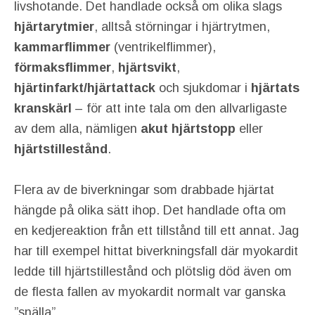
livshotande. Det handlade också om olika slags
hjärtarytmier
, alltså störningar i hjärtrytmen,
kammarflimmer
(ventrikelflimmer),
förmaksflimmer
,
hjärtsvikt
,
hjärtinfarkt/hjärtattack
och sjukdomar i
hjärtats
kranskärl
– för att inte tala om den allvarligaste
av dem alla, nämligen
akut hjärtstopp
eller
hjärtstillestånd
.
Flera av de biverkningar som drabbade hjärtat
hängde på olika sätt ihop. Det handlade ofta om
en kedjereaktion från ett tillstånd till ett annat. Jag
har till exempel hittat biverkningsfall där myokardit
ledde till hjärtstillestånd och plötslig död även om
de flesta fallen av myokardit normalt var ganska
”snälla”.