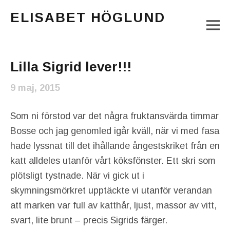
ELISABET HÖGLUND
M
Journalist, författare och konstnär
Main Menu
Lilla Sigrid lever!!!
9 maj, 2015
Som ni förstod var det några fruktansvärda timmar
Bosse och jag genomled igår kväll, när vi med fasa
hade lyssnat till det ihållande ångestskriket från en
katt alldeles utanför vårt köksfönster. Ett skri som
plötsligt tystnade. När vi gick ut i
skymningsmörkret upptäckte vi utanför verandan
att marken var full av katthår, ljust, massor av vitt,
svart, lite brunt – precis Sigrids färger.