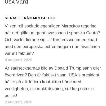
Vård
USA
SENAST FRÅN MIN BLOGG
Vilken roll spelade egentligen Marockos regering
när det gäller migrantinvasionen i spanska Ceuta?
Och varför lierade sig Ulf Kristersson omedelbart
med den europeiska extremhögern när invasionen
var ett faktum?
4 augusti, 2026
Är satirtecknarnas bild av Donald Trump sann eller
överdriven? Den är faktiskt sann. USA:s president
håller på att förlora kontakten både med
verkligheten, sin maktutövning, sitt krig och sin
politik!
2 augusti, 2026