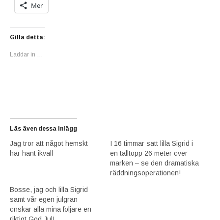
Mer
Gilla detta:
Laddar in …
Läs även dessa inlägg
Jag tror att något hemskt
I 16 timmar satt lilla Sigrid i
har hänt ikväll
en talltopp 26 meter över
marken – se den dramatiska
räddningsoperationen!
Bosse, jag och lilla Sigrid
samt vår egen julgran
önskar alla mina följare en
riktigt God Jul!