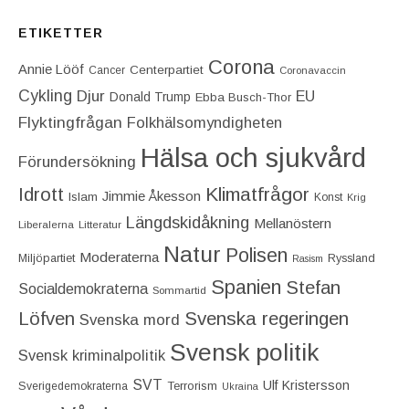
ETIKETTER
Corona
Annie Lööf
Centerpartiet‎
Cancer
Coronavaccin
Cykling
Djur
EU
Donald Trump
Ebba Busch-Thor
Flyktingfrågan
Folkhälsomyndigheten
Hälsa och sjukvård
Förundersökning
Idrott
Klimatfrågor
Jimmie Åkesson
Islam
Konst
Krig
Längdskidåkning
Mellanöstern
Liberalerna
Litteratur
Natur
Polisen
Moderaterna
Miljöpartiet
Ryssland
Rasism
Spanien
Stefan
Socialdemokraterna
Sommartid
Löfven
Svenska regeringen
Svenska mord
Svensk politik
Svensk kriminalpolitik
SVT
Ulf Kristersson
Terrorism
Sverigedemokraterna
Ukraina