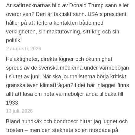
Är satirtecknarnas bild av Donald Trump sann eller
överdriven? Den är faktiskt sann. USA:s president
håller på att förlora kontakten både med
verkligheten, sin maktutövning, sitt krig och sin
politik!
2 augusti, 2026
Felaktigheter, direkta lögner och okunnighet
spreds av de svenska medierna under värmeböljan
i slutet av juni. När ska journalisterna börja kritiskt
granska även klimatfrågan? I det här inlägget finns
allt att läsa om heta värmeböljor ända tillbaka till
1933!
13 juli, 2026
Bland hundkäx och bondrosor hittar jag lugnet och
trösten – men den stekheta solen mördade på