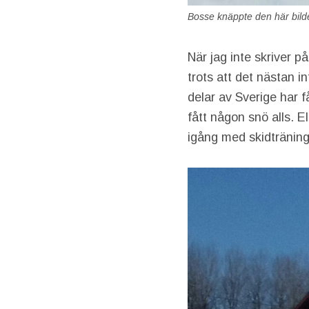
Bosse knäppte den här bilde
När jag inte skriver p
trots att det nästan 
delar av Sverige har f
fått någon snö alls. El
igång med skidträninge