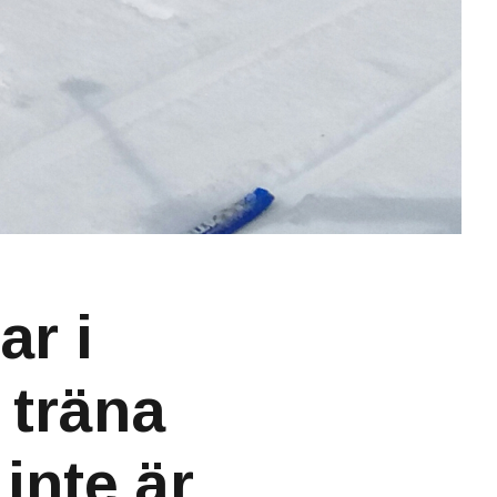
ar i
 träna
 inte är