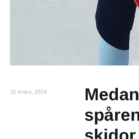
Medan 
31 mars, 2018
spåren 
skidor 