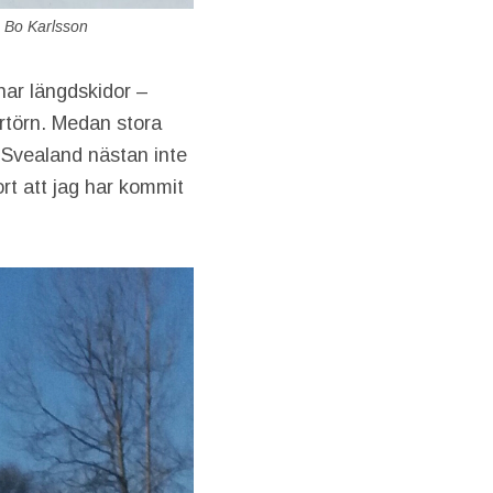
: Bo Karlsson
änar längdskidor –
rtörn. Medan stora
ra Svealand nästan inte
jort att jag har kommit