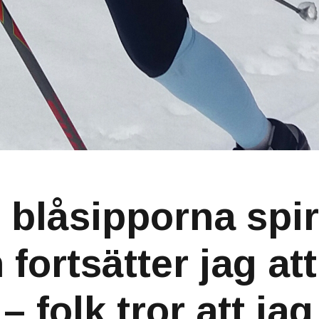
blåsipporna spir
fortsätter jag att
– folk tror att jag