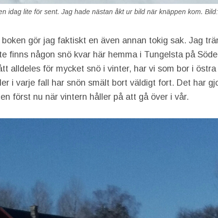
n idag lite för sent. Jag hade nästan åkt ur bild när knäppen kom. Bild
å boken gör jag faktiskt en även annan tokig sak. Jag tr
inte finns någon snö kvar här hemma i Tungelsta på Söde
ått alldeles för mycket snö i vinter, har vi som bor i öst
ler i varje fall har snön smält bort väldigt fort. Det har g
n först nu när vintern håller på att gå över i vår.