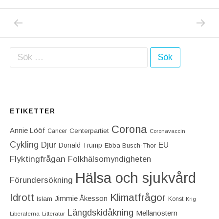
PREVIOUS POST: JIMMIE ÅKESSON OCH EB
NEXT P
Inläggsnavigering
Sök efter:
ETIKETTER
Corona
Annie Lööf
Centerpartiet‎
Cancer
Coronavaccin
Cykling
Djur
EU
Donald Trump
Ebba Busch-Thor
Flyktingfrågan
Folkhälsomyndigheten
Hälsa och sjukvård
Förundersökning
Idrott
Klimatfrågor
Jimmie Åkesson
Islam
Konst
Krig
Längdskidåkning
Mellanöstern
Liberalerna
Litteratur