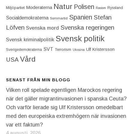
Natur
Polisen
Moderaterna
Miljöpartiet
Ryssland
Rasism
Spanien
Stefan
Socialdemokraterna
Sommartid
Löfven
Svenska regeringen
Svenska mord
Svensk politik
Svensk kriminalpolitik
SVT
Ulf Kristersson
Terrorism
Sverigedemokraterna
Ukraina
Vård
USA
SENAST FRÅN MIN BLOGG
Vilken roll spelade egentligen Marockos regering
när det gäller migrantinvasionen i spanska Ceuta?
Och varför lierade sig Ulf Kristersson omedelbart
med den europeiska extremhögern när invasionen
var ett faktum?
4 augusti, 2026