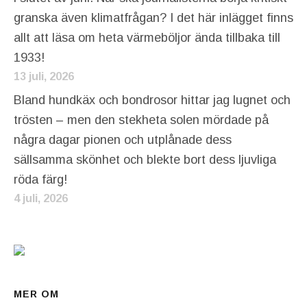
granska även klimatfrågan? I det här inlägget finns
allt att läsa om heta värmeböljor ända tillbaka till
1933!
13 juli, 2026
Bland hundkäx och bondrosor hittar jag lugnet och
trösten – men den stekheta solen mördade på
några dagar pionen och utplånade dess
sällsamma skönhet och blekte bort dess ljuvliga
röda färg!
4 juli, 2026
MER OM