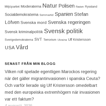
Natur
Polisen
Moderaterna
Miljöpartiet
Ryssland
Rasism
Spanien
Stefan
Socialdemokraterna
Sommartid
Löfven
Svenska regeringen
Svenska mord
Svensk politik
Svensk kriminalpolitik
SVT
Ulf Kristersson
Terrorism
Sverigedemokraterna
Ukraina
Vård
USA
SENAST FRÅN MIN BLOGG
Vilken roll spelade egentligen Marockos regering
när det gäller migrantinvasionen i spanska Ceuta?
Och varför lierade sig Ulf Kristersson omedelbart
med den europeiska extremhögern när invasionen
var ett faktum?
4 augusti, 2026