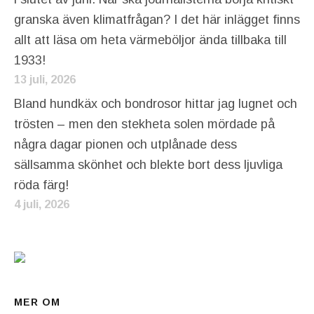
granska även klimatfrågan? I det här inlägget finns
allt att läsa om heta värmeböljor ända tillbaka till
1933!
13 juli, 2026
Bland hundkäx och bondrosor hittar jag lugnet och
trösten – men den stekheta solen mördade på
några dagar pionen och utplånade dess
sällsamma skönhet och blekte bort dess ljuvliga
röda färg!
4 juli, 2026
MER OM