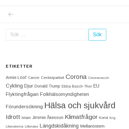
PREVIOUS POST: SÅ HÄR GICK DET TILL
Inläggsnavigering
Sök efter:
ETIKETTER
Corona
Annie Lööf
Centerpartiet‎
Cancer
Coronavaccin
Cykling
Djur
EU
Donald Trump
Ebba Busch-Thor
Flyktingfrågan
Folkhälsomyndigheten
Hälsa och sjukvård
Förundersökning
Idrott
Klimatfrågor
Jimmie Åkesson
Islam
Konst
Krig
Längdskidåkning
Mellanöstern
Liberalerna
Litteratur