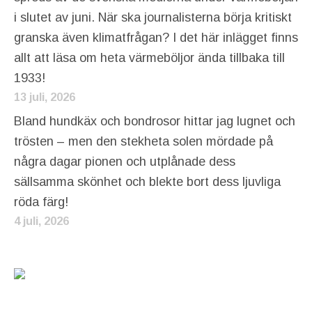
i slutet av juni. När ska journalisterna börja kritiskt
granska även klimatfrågan? I det här inlägget finns
allt att läsa om heta värmeböljor ända tillbaka till
1933!
13 juli, 2026
Bland hundkäx och bondrosor hittar jag lugnet och
trösten – men den stekheta solen mördade på
några dagar pionen och utplånade dess
sällsamma skönhet och blekte bort dess ljuvliga
röda färg!
4 juli, 2026