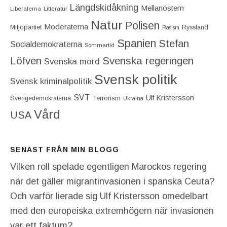
Längdskidåkning
Mellanöstern
Liberalerna
Litteratur
Natur
Polisen
Moderaterna
Miljöpartiet
Ryssland
Rasism
Spanien
Stefan
Socialdemokraterna
Sommartid
Löfven
Svenska regeringen
Svenska mord
Svensk politik
Svensk kriminalpolitik
SVT
Ulf Kristersson
Terrorism
Sverigedemokraterna
Ukraina
Vård
USA
SENAST FRÅN MIN BLOGG
Vilken roll spelade egentligen Marockos regering
när det gäller migrantinvasionen i spanska Ceuta?
Och varför lierade sig Ulf Kristersson omedelbart
med den europeiska extremhögern när invasionen
var ett faktum?