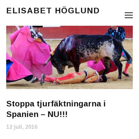
ELISABET HÖGLUND
M
Journalist, författare och konstnär
Main Menu
Stoppa tjurfäktningarna i
Spanien – NU!!!
12 juli, 2016