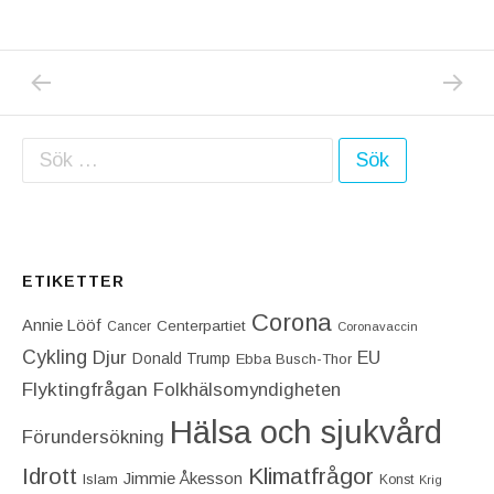
PREVIOUS POST: BROTTSFACIT FÖR JUNI 2
NEXT P
Inläggsnavigering
Sök efter:
ETIKETTER
Corona
Annie Lööf
Centerpartiet‎
Cancer
Coronavaccin
Cykling
Djur
EU
Donald Trump
Ebba Busch-Thor
Flyktingfrågan
Folkhälsomyndigheten
Hälsa och sjukvård
Förundersökning
Idrott
Klimatfrågor
Jimmie Åkesson
Islam
Konst
Krig