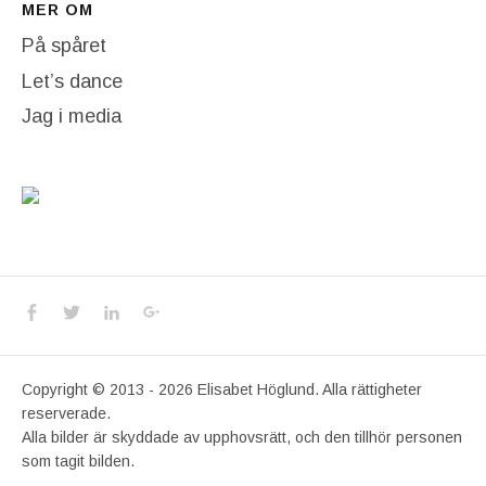
MER OM
På spåret
Let’s dance
Jag i media
Social Media Profiles
Facebook
Twitter
LinkedIn
Google+
Copyright © 2013 - 2026 Elisabet Höglund. Alla rättigheter
reserverade.
Alla bilder är skyddade av upphovsrätt, och den tillhör personen
som tagit bilden.