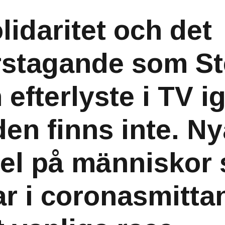
lidaritet och det
rstagande som St
 efterlyste i TV i
den finns inte. N
el på människor
ar i coronasmitta