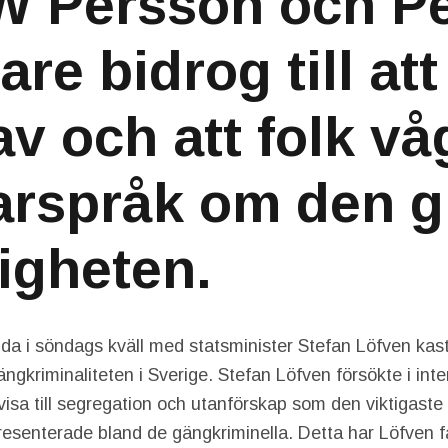
W Persson och Pe
re bidrog till att
 av och att folk v
larspråk om den 
ligheten.
nda i söndags kväll med statsminister Stefan Löfven kast
ängkriminaliteten i Sverige. Stefan Löfven försökte i int
sa till segregation och utanförskap som den viktigaste fö
resenterade bland de gängkriminella. Detta har Löfven få