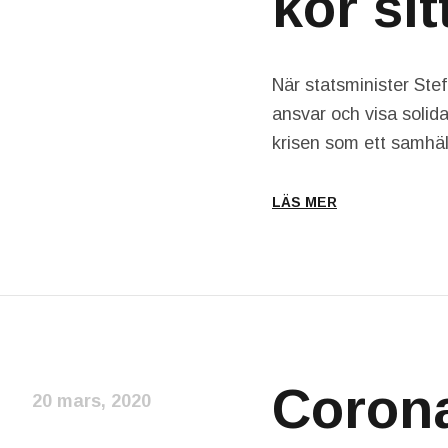
kör sit
När statsminister Stefa
ansvar och visa solida
krisen som ett samhäll
LÄS MER
Corona
20 mars, 2020