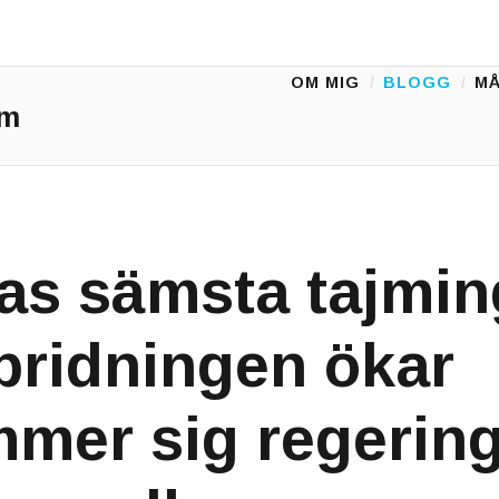
OM MIG
BLOGG
MÅ
Main Menu
sm
as sämsta tajmin
pridningen ökar
mer sig regering