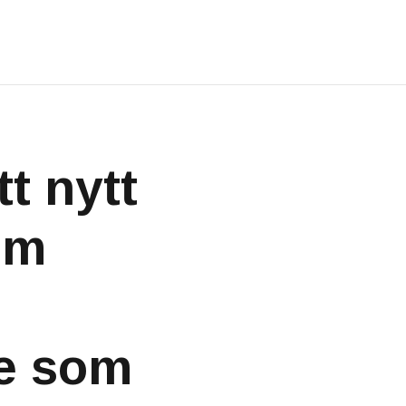
tt nytt
um
je som