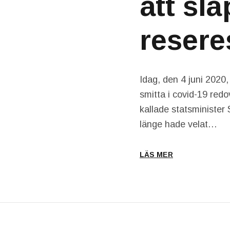
att slä
resere
Idag, den 4 juni 2020,
smitta i covid-19 redo
kallade statsminister 
länge hade velat…
LÄS MER