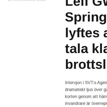
Leif G
Springa
lyftes
tala k
brotts
Intervjun i SVT:s Age
dramatiskt ljus över g
korten genom att hänvi
invandrare är överrep