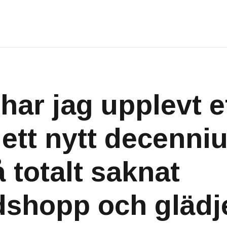
har jag upplevt e
 ett nytt decenni
 totalt saknat
dshopp och gläd