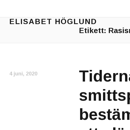
ELISABET HÖGLUND
Etikett:
Rasi
Journalist, författare och konstnär
Tidern
4 juni, 2020
smitts
bestäm