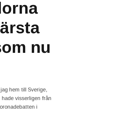
dorna
ärsta
 som nu
jag hem till Sverige,
g hade visserligen från
coronadebatten i