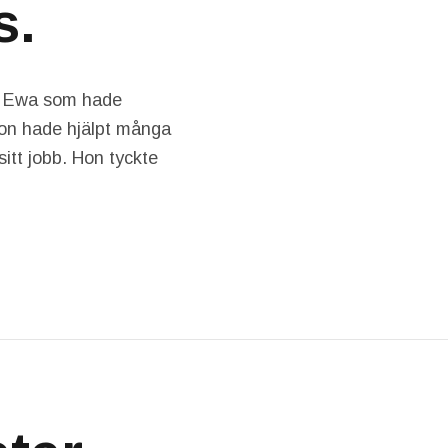
s.
ga Ewa som hade
 Hon hade hjälpt många
sitt jobb. Hon tyckte