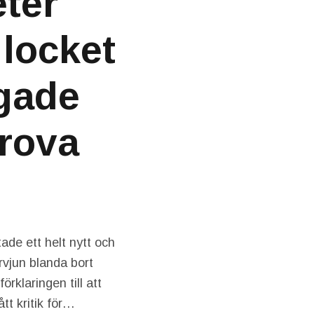
ter
 locket
ågade
grova
ade ett helt nytt och
ervjun blanda bort
rklaringen till att
tt kritik för…