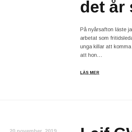
det år
På nyårsafton läste j
arbetat som fritidsled
unga killar att komma 
att hon…
LÄS MER
20 november, 2019