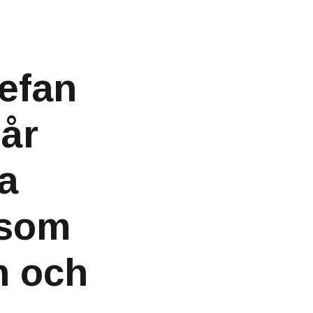
efan
går
ya
 som
n och