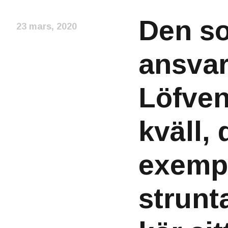
Den so
23 mars, 2020
ansva
Löfven
kväll, 
exemp
strunt