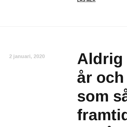
LÄS MER
Aldrig 
2 januari, 2020
år och
som så
framti