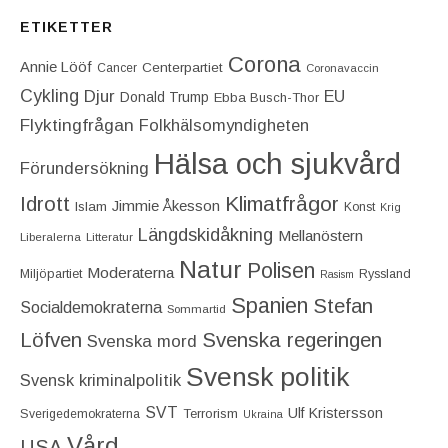
ETIKETTER
Corona
Annie Lööf
Centerpartiet‎
Cancer
Coronavaccin
Cykling
Djur
EU
Donald Trump
Ebba Busch-Thor
Flyktingfrågan
Folkhälsomyndigheten
Hälsa och sjukvård
Förundersökning
Idrott
Klimatfrågor
Jimmie Åkesson
Islam
Konst
Krig
Längdskidåkning
Mellanöstern
Liberalerna
Litteratur
Natur
Polisen
Moderaterna
Miljöpartiet
Ryssland
Rasism
Spanien
Stefan
Socialdemokraterna
Sommartid
Löfven
Svenska regeringen
Svenska mord
Svensk politik
Svensk kriminalpolitik
SVT
Ulf Kristersson
Terrorism
Sverigedemokraterna
Ukraina
Vård
USA