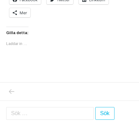
Mer
Gilla detta:
Laddar in …
PREVIOUS POST: UNDERBART ÄR KORT! IG
Inläggsnavigering
Sök efter: