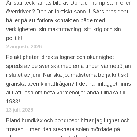
Är satirtecknarnas bild av Donald Trump sann eller
överdriven? Den är faktiskt sann. USA:s president
håller på att förlora kontakten både med
verkligheten, sin maktutövning, sitt krig och sin
politik!
2 augusti, 2026
Felaktigheter, direkta lögner och okunnighet
spreds av de svenska medierna under värmeböljan
i slutet av juni. När ska journalisterna börja kritiskt
granska även klimatfrågan? I det här inlägget finns
allt att läsa om heta värmeböljor ända tillbaka till
1933!
13 juli, 2026
Bland hundkäx och bondrosor hittar jag lugnet och
trösten – men den stekheta solen mördade på