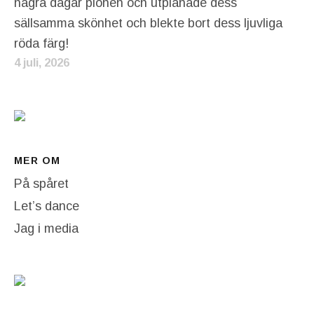
några dagar pionen och utplånade dess
sällsamma skönhet och blekte bort dess ljuvliga
röda färg!
4 juli, 2026
MER OM
På spåret
Let’s dance
Jag i media