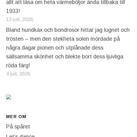
allt att läsa om heta värmeböljor ända tillbaka till
1933!
13 juli, 2026
Bland hundkäx och bondrosor hittar jag lugnet och
trösten – men den stekheta solen mördade på
några dagar pionen och utplånade dess
sällsamma skönhet och blekte bort dess ljuvliga
röda färg!
4 juli, 2026
MER OM
På spåret
Let’s dance