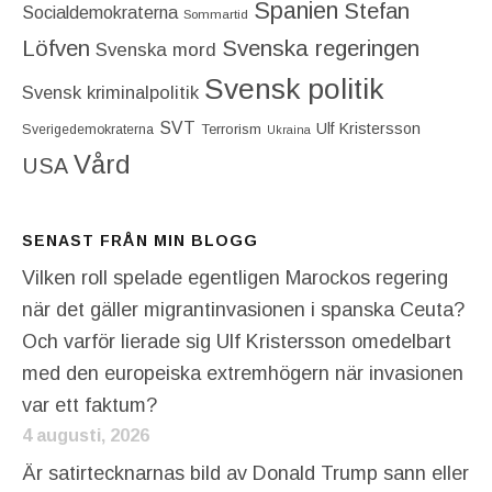
Spanien
Stefan
Socialdemokraterna
Sommartid
Löfven
Svenska regeringen
Svenska mord
Svensk politik
Svensk kriminalpolitik
SVT
Ulf Kristersson
Terrorism
Sverigedemokraterna
Ukraina
Vård
USA
SENAST FRÅN MIN BLOGG
Vilken roll spelade egentligen Marockos regering
när det gäller migrantinvasionen i spanska Ceuta?
Och varför lierade sig Ulf Kristersson omedelbart
med den europeiska extremhögern när invasionen
var ett faktum?
4 augusti, 2026
Är satirtecknarnas bild av Donald Trump sann eller