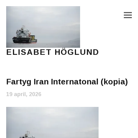
M
ELISABET HÖGLUND
Journalist, författare och konstnär
Main Menu
Fartyg Iran Internatonal (kopia)
19 april, 2026