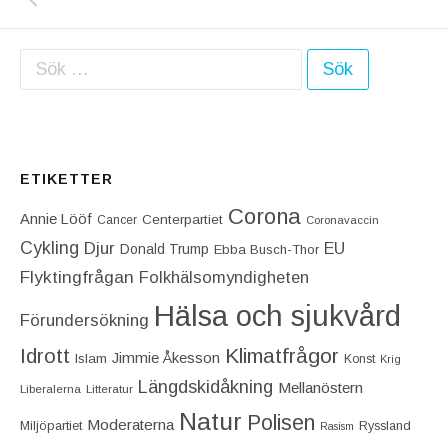
Sök efter:
ETIKETTER
Corona
Annie Lööf
Centerpartiet‎
Cancer
Coronavaccin
Cykling
Djur
EU
Donald Trump
Ebba Busch-Thor
Flyktingfrågan
Folkhälsomyndigheten
Hälsa och sjukvård
Förundersökning
Idrott
Klimatfrågor
Jimmie Åkesson
Islam
Konst
Krig
Längdskidåkning
Mellanöstern
Liberalerna
Litteratur
Natur
Polisen
Moderaterna
Miljöpartiet
Ryssland
Rasism