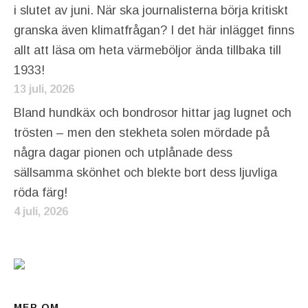
i slutet av juni. När ska journalisterna börja kritiskt
granska även klimatfrågan? I det här inlägget finns
allt att läsa om heta värmeböljor ända tillbaka till
1933!
13 juli, 2026
Bland hundkäx och bondrosor hittar jag lugnet och
trösten – men den stekheta solen mördade på
några dagar pionen och utplånade dess
sällsamma skönhet och blekte bort dess ljuvliga
röda färg!
4 juli, 2026
MER OM