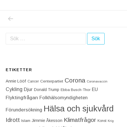
PREVIOUS POST: USA BORDE SÅ SNART S
Inläggsnavigering
Sök efter:
ETIKETTER
Corona
Annie Lööf
Centerpartiet‎
Cancer
Coronavaccin
Cykling
Djur
EU
Donald Trump
Ebba Busch-Thor
Flyktingfrågan
Folkhälsomyndigheten
Hälsa och sjukvård
Förundersökning
Idrott
Klimatfrågor
Jimmie Åkesson
Islam
Konst
Krig