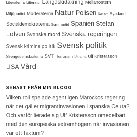
Längdskidåkning
Mellanöstern
Liberalerna
Litteratur
Natur
Polisen
Moderaterna
Miljöpartiet
Ryssland
Rasism
Spanien
Stefan
Socialdemokraterna
Sommartid
Löfven
Svenska regeringen
Svenska mord
Svensk politik
Svensk kriminalpolitik
SVT
Ulf Kristersson
Terrorism
Sverigedemokraterna
Ukraina
Vård
USA
SENAST FRÅN MIN BLOGG
Vilken roll spelade egentligen Marockos regering
när det gäller migrantinvasionen i spanska Ceuta?
Och varför lierade sig Ulf Kristersson omedelbart
med den europeiska extremhögern när invasionen
var ett faktum?