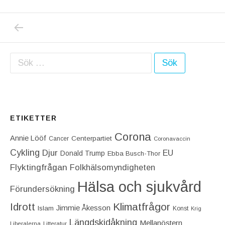
PREVIOUS POST: USA BORDE SÅ SNART S
Inläggsnavigering
Sök efter:
ETIKETTER
Corona
Annie Lööf
Centerpartiet‎
Cancer
Coronavaccin
Cykling
Djur
EU
Donald Trump
Ebba Busch-Thor
Flyktingfrågan
Folkhälsomyndigheten
Hälsa och sjukvård
Förundersökning
Idrott
Klimatfrågor
Jimmie Åkesson
Islam
Konst
Krig
Längdskidåkning
Mellanöstern
Liberalerna
Litteratur