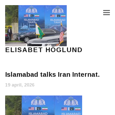
M
ELISABET HÖGLUND
Journalist, författare och konstnär
Main Menu
Islamabad talks Iran Internat.
19 april, 2026