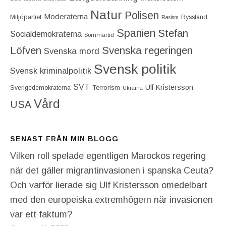
Natur
Polisen
Moderaterna
Miljöpartiet
Ryssland
Rasism
Spanien
Stefan
Socialdemokraterna
Sommartid
Löfven
Svenska regeringen
Svenska mord
Svensk politik
Svensk kriminalpolitik
SVT
Ulf Kristersson
Terrorism
Sverigedemokraterna
Ukraina
Vård
USA
SENAST FRÅN MIN BLOGG
Vilken roll spelade egentligen Marockos regering
när det gäller migrantinvasionen i spanska Ceuta?
Och varför lierade sig Ulf Kristersson omedelbart
med den europeiska extremhögern när invasionen
var ett faktum?