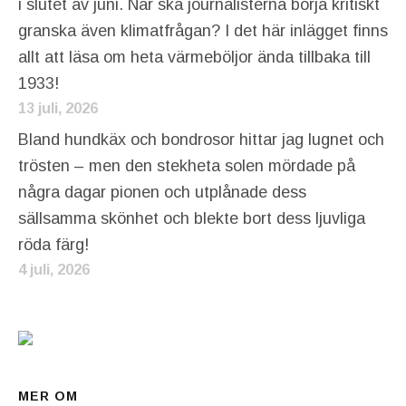
i slutet av juni. När ska journalisterna börja kritiskt
granska även klimatfrågan? I det här inlägget finns
allt att läsa om heta värmeböljor ända tillbaka till
1933!
13 juli, 2026
Bland hundkäx och bondrosor hittar jag lugnet och
trösten – men den stekheta solen mördade på
några dagar pionen och utplånade dess
sällsamma skönhet och blekte bort dess ljuvliga
röda färg!
4 juli, 2026
MER OM