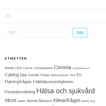
PREVIOUS POST: JAG HAR FÖR FÖRSTA GÅN
Inläggsnavigering
Sök efter:
ETIKETTER
Corona
Annie Lööf
Centerpartiet‎
Cancer
Coronavaccin
Cykling
Djur
EU
Donald Trump
Ebba Busch-Thor
Flyktingfrågan
Folkhälsomyndigheten
Hälsa och sjukvård
Förundersökning
Idrott
Klimatfrågor
Jimmie Åkesson
Islam
Konst
Krig