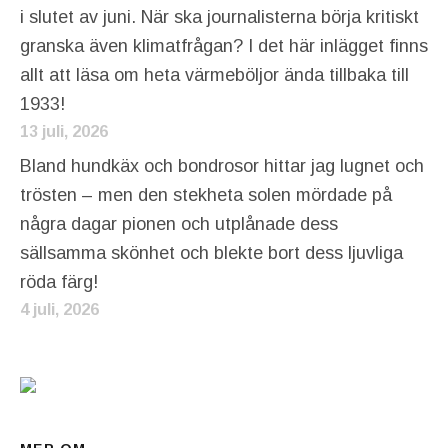
i slutet av juni. När ska journalisterna börja kritiskt
granska även klimatfrågan? I det här inlägget finns
allt att läsa om heta värmeböljor ända tillbaka till
1933!
13 juli, 2026
Bland hundkäx och bondrosor hittar jag lugnet och
trösten – men den stekheta solen mördade på
några dagar pionen och utplånade dess
sällsamma skönhet och blekte bort dess ljuvliga
röda färg!
4 juli, 2026