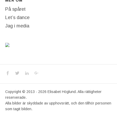
MER OM
På spåret
Let’s dance
Jag i media
Social Media Profiles
Facebook
Twitter
LinkedIn
Google+
Copyright © 2013 - 2026 Elisabet Höglund. Alla rättigheter
reserverade.
Alla bilder är skyddade av upphovsrätt, och den tillhör personen
som tagit bilden.