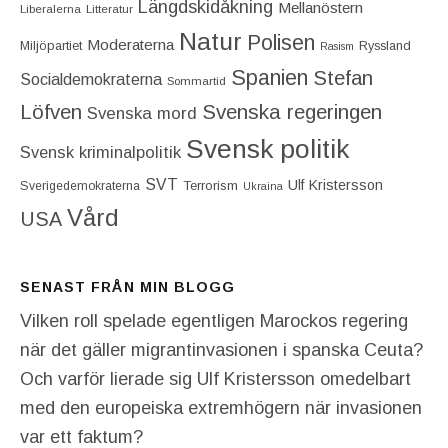
Längdskidåkning
Mellanöstern
Liberalerna
Litteratur
Natur
Polisen
Moderaterna
Miljöpartiet
Ryssland
Rasism
Spanien
Stefan
Socialdemokraterna
Sommartid
Löfven
Svenska regeringen
Svenska mord
Svensk politik
Svensk kriminalpolitik
SVT
Ulf Kristersson
Terrorism
Sverigedemokraterna
Ukraina
Vård
USA
SENAST FRÅN MIN BLOGG
Vilken roll spelade egentligen Marockos regering
när det gäller migrantinvasionen i spanska Ceuta?
Och varför lierade sig Ulf Kristersson omedelbart
med den europeiska extremhögern när invasionen
var ett faktum?