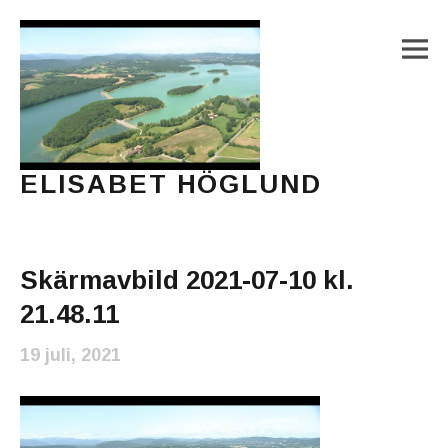
M
ELISABET HÖGLUND
Journalist, författare och konstnär
Main Menu
Skärmavbild 2021-07-10 kl.
21.48.11
19 juli, 2021