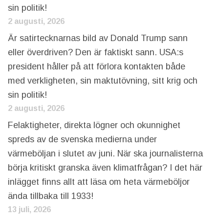
sin politik!
2 augusti, 2026
Är satirtecknarnas bild av Donald Trump sann
eller överdriven? Den är faktiskt sann. USA:s
president håller på att förlora kontakten både
med verkligheten, sin maktutövning, sitt krig och
sin politik!
2 augusti, 2026
Felaktigheter, direkta lögner och okunnighet
spreds av de svenska medierna under
värmeböljan i slutet av juni. När ska journalisterna
börja kritiskt granska även klimatfrågan? I det här
inlägget finns allt att läsa om heta värmeböljor
ända tillbaka till 1933!
13 juli, 2026