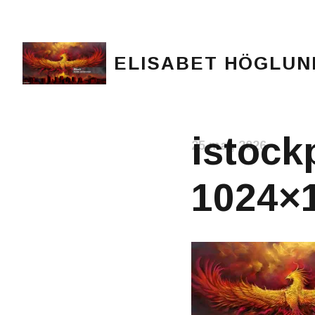
ELISABET HÖGLUN
Journalist, författare och konstnär
istock
25 maj, 2026
1024×