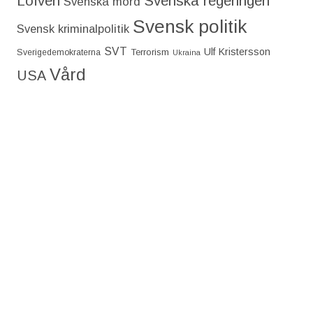
Löfven
Svenska regeringen
Svenska mord
Svensk politik
Svensk kriminalpolitik
SVT
Ulf Kristersson
Terrorism
Sverigedemokraterna
Ukraina
Vård
USA