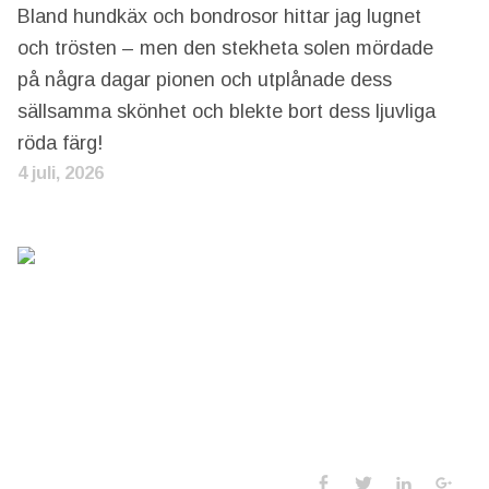
Bland hundkäx och bondrosor hittar jag lugnet
och trösten – men den stekheta solen mördade
på några dagar pionen och utplånade dess
sällsamma skönhet och blekte bort dess ljuvliga
röda färg!
4 juli, 2026
Social Media 
Facebook
Twitter
LinkedIn
Goo