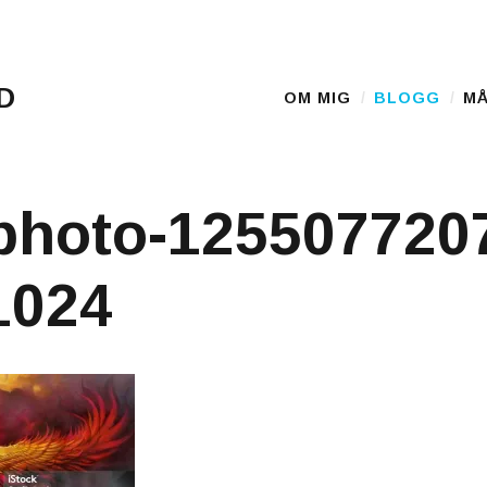
D
OM MIG
BLOGG
MÅ
Main Menu
photo-125507720
1024