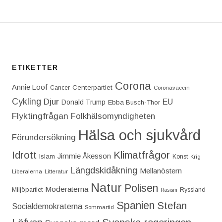
ETIKETTER
Corona
Annie Lööf
Centerpartiet‎
Cancer
Coronavaccin
Cykling
Djur
EU
Donald Trump
Ebba Busch-Thor
Flyktingfrågan
Folkhälsomyndigheten
Hälsa och sjukvård
Förundersökning
Idrott
Klimatfrågor
Jimmie Åkesson
Islam
Konst
Krig
Längdskidåkning
Mellanöstern
Liberalerna
Litteratur
Natur
Polisen
Moderaterna
Miljöpartiet
Ryssland
Rasism
Spanien
Stefan
Socialdemokraterna
Sommartid