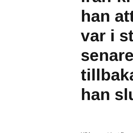
han at
var i s
senare
tillba
han sl