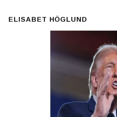
ELISABET HÖGLUND
Journalist, författare och konstnär