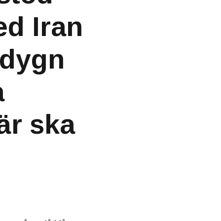
ed Iran
t dygn
a
är ska