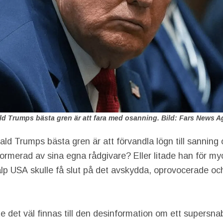
d Trumps bästa gren är att fara med osanning. Bild: Fars News 
nald Trumps bästa gren är att förvandla lögn till sanning o
nformerad av sina egna rådgivare? Eller litade han för m
lp USA skulle få slut på det avskydda, oprovocerade och
e det väl finnas till den desinformation om ett supersna