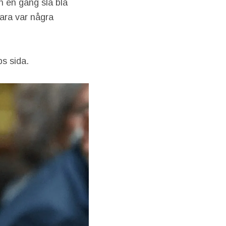
 en gång slå blå
ara var några
s sida.