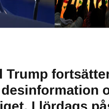
 Trump fortsätter
 desinformation 
riget. I lördags p