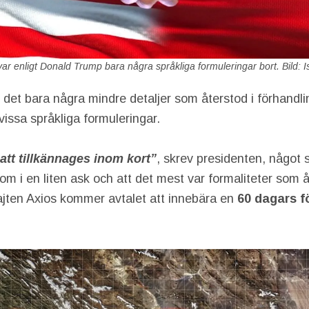
var enligt Donald Trump bara några språkliga formuleringar bort. Bild: 
r det bara några mindre detaljer som återstod i förhandl
issa språkliga formuleringar.
tt tillkännages inom kort”
, skrev presidenten, något
m i en liten ask och att det mest var formaliteter som å
jten Axios kommer avtalet att innebära en
60 dagars f