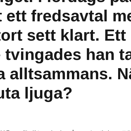
t ett fredsavtal m
tort sett klart. Et
 tvingades han t
ka alltsammans. N
uta ljuga?