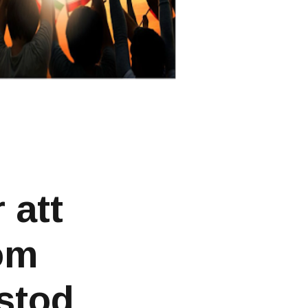
 att
om
åstod