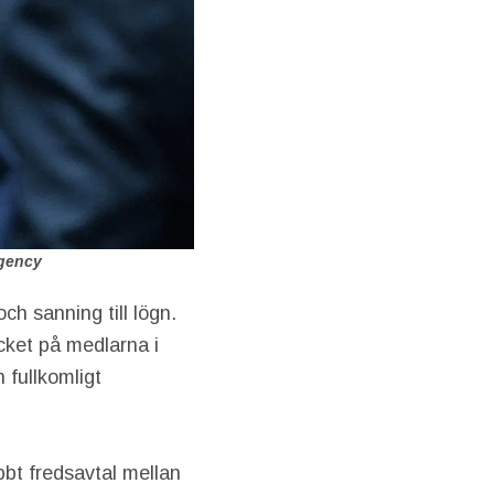
Agency
ch sanning till lögn.
ycket på medlarna i
 fullkomligt
bbt fredsavtal mellan