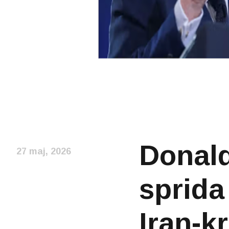
Donald
27 maj, 2026
sprida
Iran-k