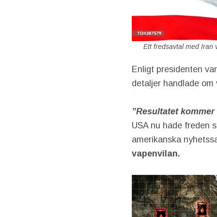
Ett fredsavtal med Iran 
Enligt presidenten va
detaljer handlade om v
”Resultatet kommer a
USA nu hade freden so
amerikanska nyhetssa
vapenvilan.