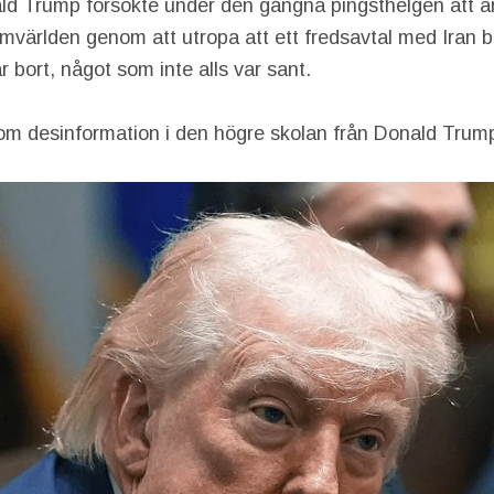
ld Trump försökte under den gångna pingsthelgen att än
mvärlden genom att utropa att ett fredsavtal med Iran b
r bort, något som inte alls var sant.
 om desinformation i den högre skolan från Donald Trump