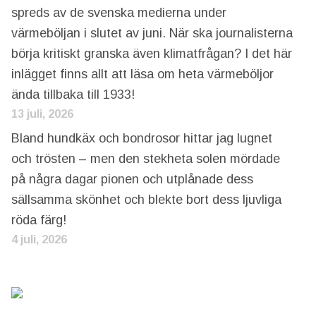
spreds av de svenska medierna under
värmeböljan i slutet av juni. När ska journalisterna
börja kritiskt granska även klimatfrågan? I det här
inlägget finns allt att läsa om heta värmeböljor
ända tillbaka till 1933!
13 juli, 2026
Bland hundkäx och bondrosor hittar jag lugnet
och trösten – men den stekheta solen mördade
på några dagar pionen och utplånade dess
sällsamma skönhet och blekte bort dess ljuvliga
röda färg!
4 juli, 2026