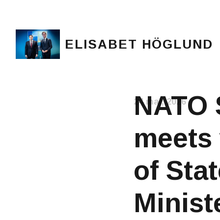
ELISABET HÖGLUND
Journalist, författare och konstnär
NATO S
24 maj, 2026
meets 
of Sta
Minist