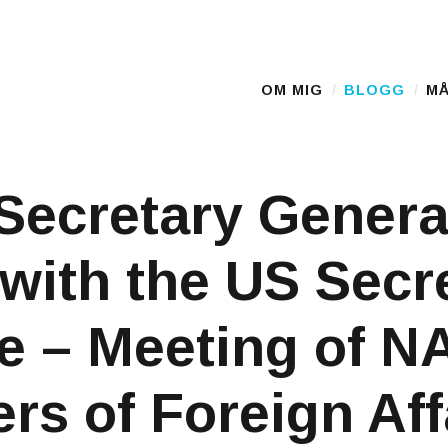
OM MIG
BLOGG
MÅ
Main Menu
ecretary Genera
with the US Secr
te – Meeting of 
ers of Foreign Aff