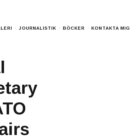
LERI
JOURNALISTIK
BÖCKER
KONTAKTA MIG
l
etary
NATO
airs