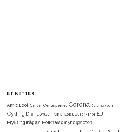
T: DONALD TRUMP FORTSÄTTER ATT SPRIDA DESIN
ETIKETTER
Corona
Annie Lööf
Centerpartiet‎
Cancer
Coronavaccin
Cykling
Djur
EU
Donald Trump
Ebba Busch-Thor
Flyktingfrågan
Folkhälsomyndigheten