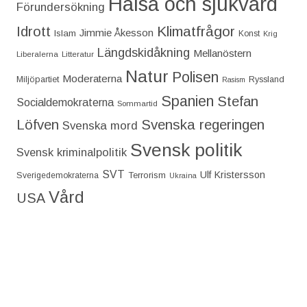
Hälsa och sjukvård
Förundersökning
Idrott
Klimatfrågor
Jimmie Åkesson
Islam
Konst
Krig
Längdskidåkning
Mellanöstern
Liberalerna
Litteratur
Natur
Polisen
Moderaterna
Miljöpartiet
Ryssland
Rasism
Spanien
Stefan
Socialdemokraterna
Sommartid
Löfven
Svenska regeringen
Svenska mord
Svensk politik
Svensk kriminalpolitik
SVT
Ulf Kristersson
Terrorism
Sverigedemokraterna
Ukraina
Vård
USA