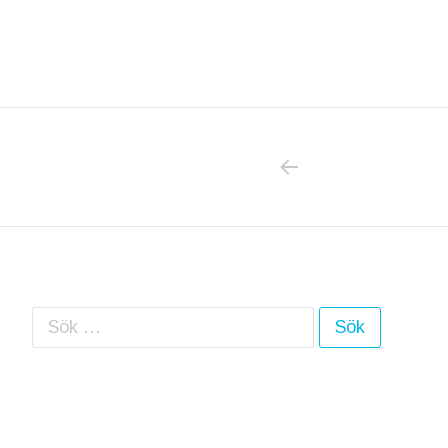
PREVIOUS POS
Inläggsnavigering
Sök efter: