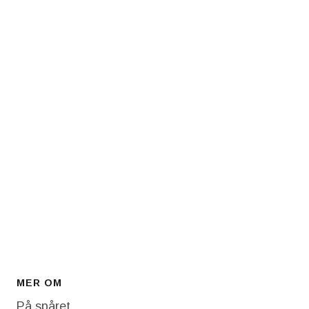
MER OM
På spåret