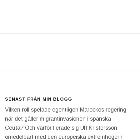
FORMATION OM IRAN-KRIGET. I LÖRDAGS PÅSTOD 
SENAST FRÅN MIN BLOGG
Vilken roll spelade egentligen Marockos regering
när det gäller migrantinvasionen i spanska
Ceuta? Och varför lierade sig Ulf Kristersson
omedelbart med den europeiska extremhögern