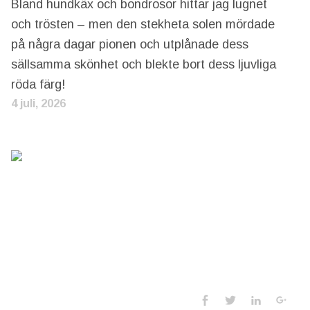
Bland hundkäx och bondrosor hittar jag lugnet
och trösten – men den stekheta solen mördade
på några dagar pionen och utplånade dess
sällsamma skönhet och blekte bort dess ljuvliga
röda färg!
4 juli, 2026
Social Media 
Facebook
Twitter
LinkedIn
Goo