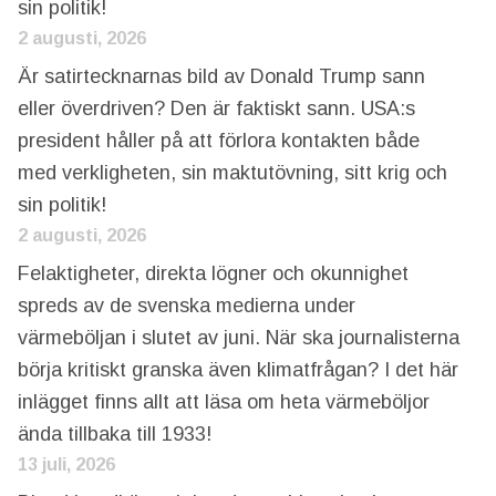
sin politik!
2 augusti, 2026
Är satirtecknarnas bild av Donald Trump sann
eller överdriven? Den är faktiskt sann. USA:s
president håller på att förlora kontakten både
med verkligheten, sin maktutövning, sitt krig och
sin politik!
2 augusti, 2026
Felaktigheter, direkta lögner och okunnighet
spreds av de svenska medierna under
värmeböljan i slutet av juni. När ska journalisterna
börja kritiskt granska även klimatfrågan? I det här
inlägget finns allt att läsa om heta värmeböljor
ända tillbaka till 1933!
13 juli, 2026