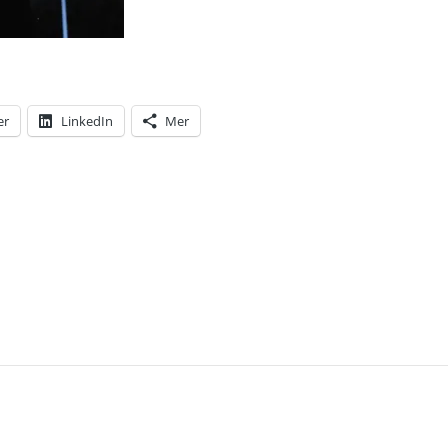
er
LinkedIn
Mer
T: DONALD TRUMP: ”JAG ÄR DEN MÄKTIGASTE PE