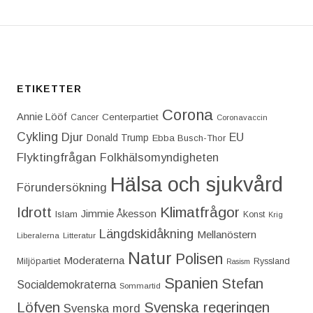
ETIKETTER
Corona
Annie Lööf
Centerpartiet‎
Cancer
Coronavaccin
Cykling
Djur
EU
Donald Trump
Ebba Busch-Thor
Flyktingfrågan
Folkhälsomyndigheten
Hälsa och sjukvård
Förundersökning
Idrott
Klimatfrågor
Jimmie Åkesson
Islam
Konst
Krig
Längdskidåkning
Mellanöstern
Liberalerna
Litteratur
Natur
Polisen
Moderaterna
Miljöpartiet
Ryssland
Rasism
Spanien
Stefan
Socialdemokraterna
Sommartid
Löfven
Svenska regeringen
Svenska mord