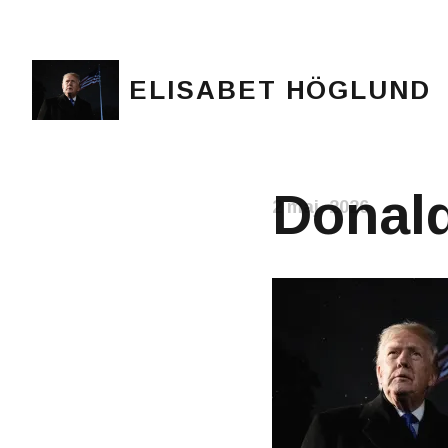
ELISABET HÖGLUND
Journalist, författare och konstnär
Donald
2 maj, 2026