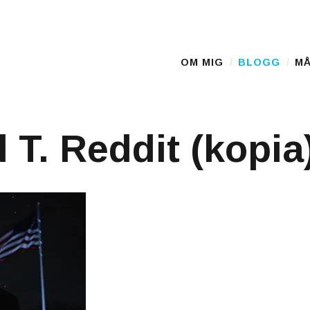
OM MIG
BLOGG
MÅ
Main Menu
 T. Reddit (kopia