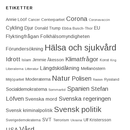
ETIKETTER
Corona
Annie Lööf
Centerpartiet‎
Cancer
Coronavaccin
Cykling
Djur
EU
Donald Trump
Ebba Busch-Thor
Flyktingfrågan
Folkhälsomyndigheten
Hälsa och sjukvård
Förundersökning
Idrott
Klimatfrågor
Jimmie Åkesson
Islam
Konst
Krig
Längdskidåkning
Mellanöstern
Liberalerna
Litteratur
Natur
Polisen
Moderaterna
Miljöpartiet
Ryssland
Rasism
Spanien
Stefan
Socialdemokraterna
Sommartid
Löfven
Svenska regeringen
Svenska mord
Svensk politik
Svensk kriminalpolitik
SVT
Ulf Kristersson
Terrorism
Sverigedemokraterna
Ukraina
Vård
USA