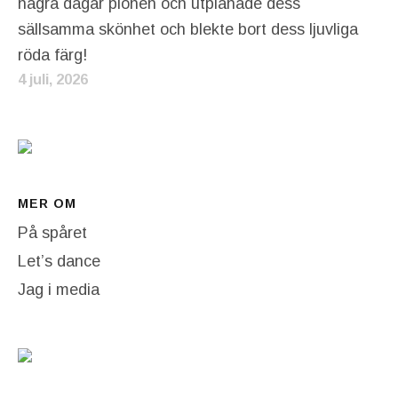
några dagar pionen och utplånade dess
sällsamma skönhet och blekte bort dess ljuvliga
röda färg!
4 juli, 2026
MER OM
På spåret
Let’s dance
Jag i media