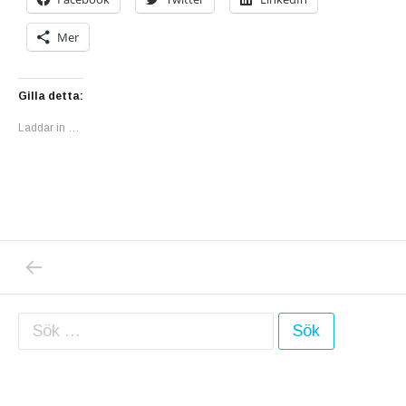
Mer
Gilla detta:
Laddar in …
PREVIOUS POST: DONALD TRUMP: ”JAG ÄR
Inläggsnavigering
Sök efter: