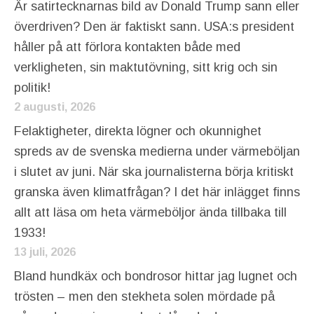
Är satirtecknarnas bild av Donald Trump sann eller
överdriven? Den är faktiskt sann. USA:s president
håller på att förlora kontakten både med
verkligheten, sin maktutövning, sitt krig och sin
politik!
2 augusti, 2026
Felaktigheter, direkta lögner och okunnighet
spreds av de svenska medierna under värmeböljan
i slutet av juni. När ska journalisterna börja kritiskt
granska även klimatfrågan? I det här inlägget finns
allt att läsa om heta värmeböljor ända tillbaka till
1933!
13 juli, 2026
Bland hundkäx och bondrosor hittar jag lugnet och
trösten – men den stekheta solen mördade på