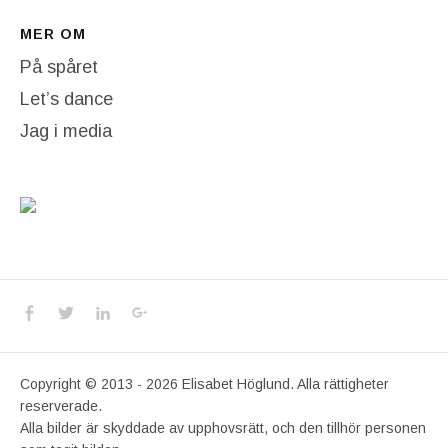
MER OM
På spåret
Let’s dance
Jag i media
Social Media Profiles
Facebook
Twitter
LinkedIn
Google+
Copyright © 2013 - 2026 Elisabet Höglund. Alla rättigheter
reserverade.
Alla bilder är skyddade av upphovsrätt, och den tillhör personen