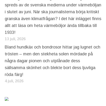
spreds av de svenska medierna under värmeböljan
i slutet av juni. När ska journalisterna börja kritiskt
granska även klimatfrågan? I det här inlägget finns
allt att läsa om heta värmeböljor ända tillbaka till
1933!
13 juli, 2026
Bland hundkäx och bondrosor hittar jag lugnet och
trösten – men den stekheta solen mördade på
några dagar pionen och utplånade dess
sällsamma skönhet och blekte bort dess ljuvliga
röda färg!
4 juli, 2026