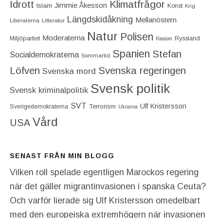
Idrott
Klimatfrågor
Jimmie Åkesson
Islam
Konst
Krig
Längdskidåkning
Mellanöstern
Liberalerna
Litteratur
Natur
Polisen
Moderaterna
Miljöpartiet
Ryssland
Rasism
Spanien
Stefan
Socialdemokraterna
Sommartid
Löfven
Svenska regeringen
Svenska mord
Svensk politik
Svensk kriminalpolitik
SVT
Ulf Kristersson
Terrorism
Sverigedemokraterna
Ukraina
Vård
USA
SENAST FRÅN MIN BLOGG
Vilken roll spelade egentligen Marockos regering
när det gäller migrantinvasionen i spanska Ceuta?
Och varför lierade sig Ulf Kristersson omedelbart
med den europeiska extremhögern när invasionen