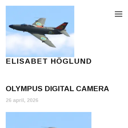
M
ELISABET HÖGLUND
Journalist, författare och konstnär
Main Menu
OLYMPUS DIGITAL CAMERA
26 april, 2026