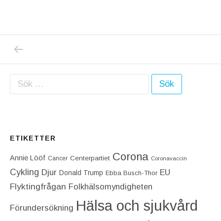
PREVIOUS POST: DONALD TRUMP UTSATT F
Inläggsnavigering
Sök efter:
ETIKETTER
Corona
Annie Lööf
Centerpartiet‎
Cancer
Coronavaccin
Cykling
Djur
EU
Donald Trump
Ebba Busch-Thor
Flyktingfrågan
Folkhälsomyndigheten
Hälsa och sjukvård
Förundersökning