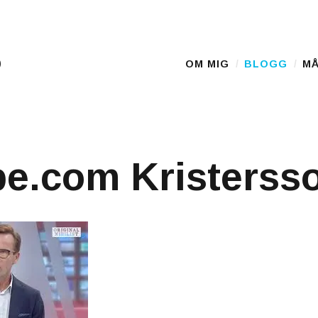
D
OM MIG
BLOGG
MÅ
Main Menu
e.com Kristerss