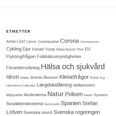
ETIKETTER
Corona
Annie Lööf
Centerpartiet‎
Cancer
Coronavaccin
Cykling
Djur
EU
Donald Trump
Ebba Busch-Thor
Flyktingfrågan
Folkhälsomyndigheten
Hälsa och sjukvård
Förundersökning
Idrott
Klimatfrågor
Jimmie Åkesson
Islam
Konst
Krig
Längdskidåkning
Mellanöstern
Liberalerna
Litteratur
Natur
Polisen
Moderaterna
Miljöpartiet
Ryssland
Rasism
Spanien
Stefan
Socialdemokraterna
Sommartid
Löfven
Svenska regeringen
Svenska mord