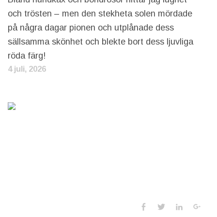
och trösten – men den stekheta solen mördade
på några dagar pionen och utplånade dess
sällsamma skönhet och blekte bort dess ljuvliga
röda färg!
4 juli, 2026
Social Media 
Facebook
Twitter
LinkedIn
Goo