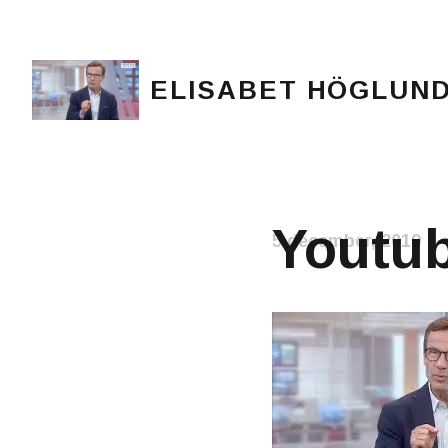
ELISABET HÖGLUN
Journalist, författare och konstnär
Youtub
5 december, 2019