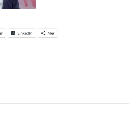
er
LinkedIn
Mer
T: ETT NYTT SENSATIONELLT KAPITEL SKREVS I S