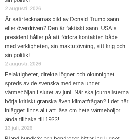
sin politik!
2 augusti, 2026
Är satirtecknarnas bild av Donald Trump sann
eller överdriven? Den är faktiskt sann. USA:s
president håller på att förlora kontakten både
med verkligheten, sin maktutövning, sitt krig och
sin politik!
2 augusti, 2026
Felaktigheter, direkta lögner och okunnighet
spreds av de svenska medierna under
värmeböljan i slutet av juni. När ska journalisterna
börja kritiskt granska även klimatfrågan? I det här
inlägget finns allt att läsa om heta värmeböljor
ända tillbaka till 1933!
13 juli, 2026
Bland hundkäx och bondrosor hittar jag lugnet