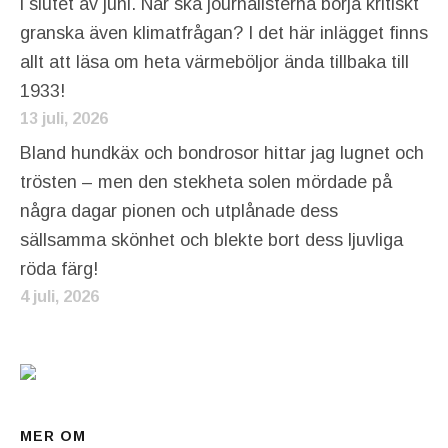
i slutet av juni. När ska journalisterna börja kritiskt
granska även klimatfrågan? I det här inlägget finns
allt att läsa om heta värmeböljor ända tillbaka till
1933!
13 juli, 2026
Bland hundkäx och bondrosor hittar jag lugnet och
trösten – men den stekheta solen mördade på
några dagar pionen och utplånade dess
sällsamma skönhet och blekte bort dess ljuvliga
röda färg!
4 juli, 2026
MER OM