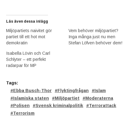
Läs även dessa inlägg
Miljöpartiets naivitet gör
Vem behöver miljöpartiet?
partiet till ett hot mot
Inga många just nu men
demokratin
Stefan Löfven behöver dem!
Isabella Lövin och Carl
Schlyter – ett perfekt
radarpar för MP
Tags:
Ebba Busch-Thor
Flyktingfrågan
Islam
Islamiska staten
Miljöpartiet
Moderaterna
Polisen
Svensk kriminalpolitik
Terrorattack
Terrorism