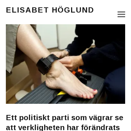
ELISABET HÖGLUND
M
Journalist, författare och konstnär
Main Menu
Ett politiskt parti som vägrar se
att verkligheten har förändrats