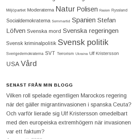
Natur
Polisen
Moderaterna
Miljöpartiet
Ryssland
Rasism
Spanien
Stefan
Socialdemokraterna
Sommartid
Löfven
Svenska regeringen
Svenska mord
Svensk politik
Svensk kriminalpolitik
SVT
Ulf Kristersson
Terrorism
Sverigedemokraterna
Ukraina
Vård
USA
SENAST FRÅN MIN BLOGG
Vilken roll spelade egentligen Marockos regering
när det gäller migrantinvasionen i spanska Ceuta?
Och varför lierade sig Ulf Kristersson omedelbart
med den europeiska extremhögern när invasionen
var ett faktum?