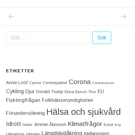
PREVIOUS POST: FILMERNA OM ”DE FLYGA
NEXT P
Inläggsnavigering
Sök efter:
ETIKETTER
Corona
Annie Lööf
Centerpartiet‎
Cancer
Coronavaccin
Cykling
Djur
EU
Donald Trump
Ebba Busch-Thor
Flyktingfrågan
Folkhälsomyndigheten
Hälsa och sjukvård
Förundersökning
Idrott
Klimatfrågor
Jimmie Åkesson
Islam
Konst
Krig
Längdskidåkning
Mellanöstern
Liberalerna
Litteratur