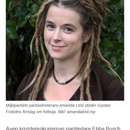
Miljöpartiets partisekreterare Amanda Lind stöder Gustav
Fridolins förslag om fotboja. Bild: amandalind.mp
Även kristdemokraternas partiledare Ebba Busch