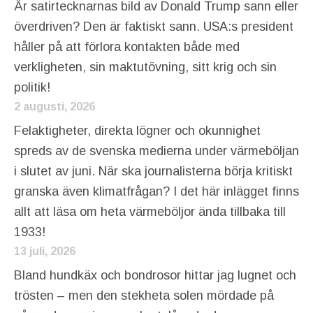
Är satirtecknarnas bild av Donald Trump sann eller
överdriven? Den är faktiskt sann. USA:s president
håller på att förlora kontakten både med
verkligheten, sin maktutövning, sitt krig och sin
politik!
2 augusti, 2026
Felaktigheter, direkta lögner och okunnighet
spreds av de svenska medierna under värmeböljan
i slutet av juni. När ska journalisterna börja kritiskt
granska även klimatfrågan? I det här inlägget finns
allt att läsa om heta värmeböljor ända tillbaka till
1933!
13 juli, 2026
Bland hundkäx och bondrosor hittar jag lugnet och
trösten – men den stekheta solen mördade på