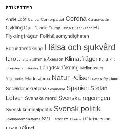
ETIKETTER
Corona
Annie Lööf
Centerpartiet‎
Cancer
Coronavaccin
Cykling
Djur
EU
Donald Trump
Ebba Busch-Thor
Flyktingfrågan
Folkhälsomyndigheten
Hälsa och sjukvård
Förundersökning
Idrott
Klimatfrågor
Jimmie Åkesson
Islam
Konst
Krig
Längdskidåkning
Mellanöstern
Liberalerna
Litteratur
Natur
Polisen
Moderaterna
Miljöpartiet
Ryssland
Rasism
Spanien
Stefan
Socialdemokraterna
Sommartid
Löfven
Svenska regeringen
Svenska mord
Svensk politik
Svensk kriminalpolitik
SVT
Ulf Kristersson
Terrorism
Sverigedemokraterna
Ukraina
Vård
USA