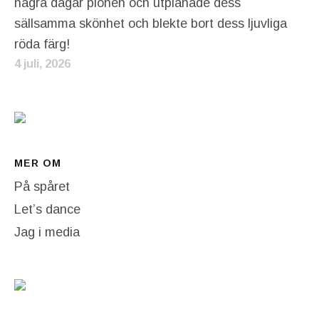
några dagar pionen och utplånade dess
sällsamma skönhet och blekte bort dess ljuvliga
röda färg!
4 juli, 2026
MER OM
På spåret
Let’s dance
Jag i media