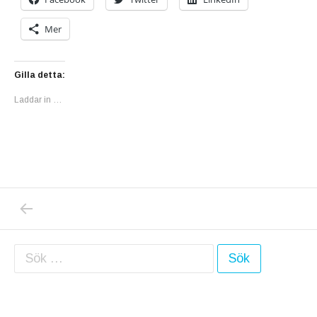
Mer
Gilla detta:
Laddar in …
PREVIOUS POST: I MITT ”VÅRFÖNSTER” K
Inläggsnavigering
Sök efter: