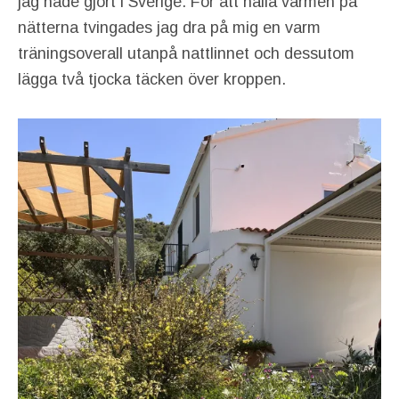
jag hade gjort i Sverige. För att hålla värmen på
nätterna tvingades jag dra på mig en varm
träningsoverall utanpå nattlinnet och dessutom
lägga två tjocka täcken över kroppen.