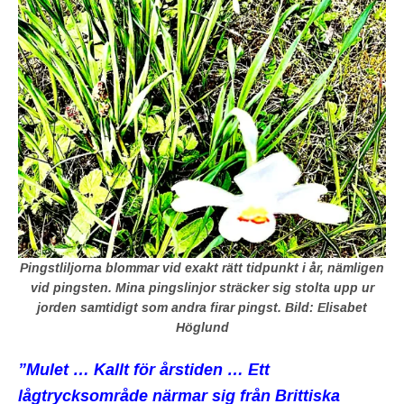
Pingstliljorna blommar vid exakt rätt tidpunkt i år, nämligen
vid pingsten. Mina pingslinjor sträcker sig stolta upp ur
jorden samtidigt som andra firar pingst. Bild: Elisabet
Höglund
”Mulet … Kallt för årstiden … Ett
lågtrycksområde närmar sig från Brittiska