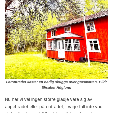
Päronträdet kastar en härlig skugga över gräsmattan. Bild:
Elisabet Höglund
Nu har vi väl ingen större glädje vare sig av
äppelträdet eller päronträdet, i varje fall inte vad