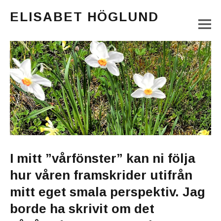
ELISABET HÖGLUND
M
Journalist, författare och konstnär
Main Menu
I mitt ”vårfönster” kan ni följa
hur våren framskrider utifrån
mitt eget smala perspektiv. Jag
borde ha skrivit om det