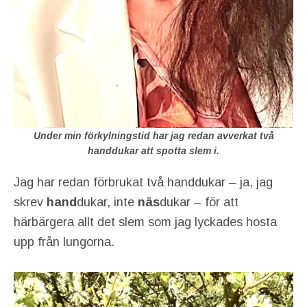
Under min förkylningstid har jag redan avverkat två
handdukar att spotta slem i.
Jag har redan förbrukat två handdukar – ja, jag
skrev
hand
dukar, inte
näs
dukar – för att
härbärgera allt det slem som jag lyckades hosta
upp från lungorna.