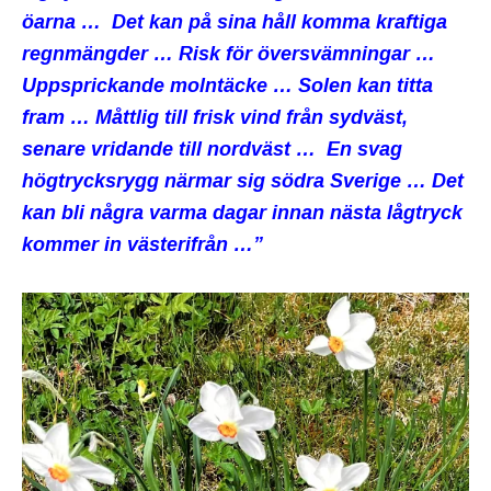
öarna … Det kan på sina håll komma kraftiga
regnmängder … Risk för översvämningar …
Uppsprickande molntäcke … Solen kan titta
fram … Måttlig till frisk vind från sydväst,
senare vridande till nordväst … En svag
högtrycksrygg närmar sig södra Sverige … Det
kan bli några varma dagar innan nästa lågtryck
kommer in västerifrån …”