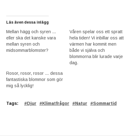
Läs även dessa inlägg
Mellan hägg och syren …
Våren spelar oss ett spratt
eller ska det kanske vara
hela tiden! Vi inbillar oss att
mellan syren och
värmen har kommit men
midsommarblomster?
både vi själva och
blommorna blir lurade varje
dag.
Rosor, rosor, rosor … dessa
fantastiska blommor som gör
mig så lycklig!
Tags:
Djur
Klimatfrågor
Natur
Sommartid