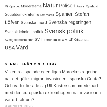
Natur
Polisen
Moderaterna
Miljöpartiet
Ryssland
Rasism
Spanien
Stefan
Socialdemokraterna
Sommartid
Löfven
Svenska regeringen
Svenska mord
Svensk politik
Svensk kriminalpolitik
SVT
Ulf Kristersson
Terrorism
Sverigedemokraterna
Ukraina
Vård
USA
SENAST FRÅN MIN BLOGG
Vilken roll spelade egentligen Marockos regering
när det gäller migrantinvasionen i spanska Ceuta?
Och varför lierade sig Ulf Kristersson omedelbart
med den europeiska extremhögern när invasionen
var ett faktum?
4 augusti, 2026