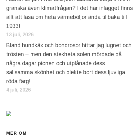
granska även klimatfrågan? I det här inlägget finns
allt att läsa om heta värmeböljor ända tillbaka till
1933!
13 juli, 2026
Bland hundkäx och bondrosor hittar jag lugnet och
trösten – men den stekheta solen mördade på
några dagar pionen och utplånade dess
sällsamma skönhet och blekte bort dess ljuvliga
röda färg!
4 juli, 2026
MER OM