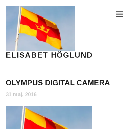
M
ELISABET HÖGLUND
Journalist, författare och konstnär
Main Menu
OLYMPUS DIGITAL CAMERA
31 maj, 2016