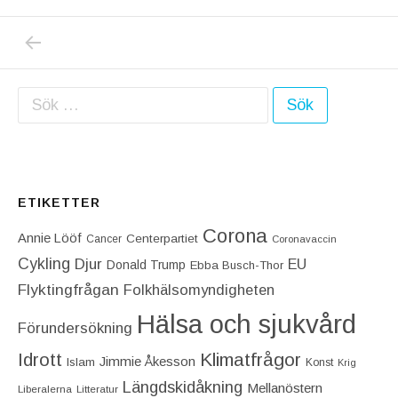
PREVIOUS POST: JAG ÄR GLAD ATT JAG G
Inläggsnavigering
Sök efter:
ETIKETTER
Corona
Annie Lööf
Centerpartiet‎
Cancer
Coronavaccin
Cykling
Djur
EU
Donald Trump
Ebba Busch-Thor
Flyktingfrågan
Folkhälsomyndigheten
Hälsa och sjukvård
Förundersökning
Idrott
Klimatfrågor
Jimmie Åkesson
Islam
Konst
Krig
Längdskidåkning
Mellanöstern
Liberalerna
Litteratur