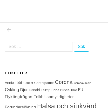
PREVIOUS POST: JAG ÄR INTE BARA EN 
Inläggsnavigering
Sök efter:
ETIKETTER
Corona
Annie Lööf
Centerpartiet‎
Cancer
Coronavaccin
Cykling
Djur
EU
Donald Trump
Ebba Busch-Thor
Flyktingfrågan
Folkhälsomyndigheten
Hälsa och sjukvård
Förundersökning