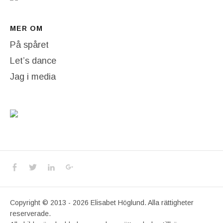
MER OM
På spåret
Let’s dance
Jag i media
Social Media Profiles
Facebook
Twitter
LinkedIn
Google+
Copyright © 2013 - 2026 Elisabet Höglund. Alla rättigheter
reserverade.