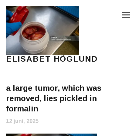
M
ELISABET HÖGLUND
Journalist, författare och konstnär
Main Menu
a large tumor, which was
removed, lies pickled in
formalin
12 juni, 2025