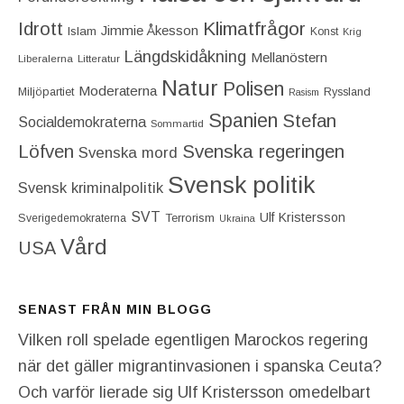
Idrott
Klimatfrågor
Jimmie Åkesson
Islam
Konst
Krig
Längdskidåkning
Mellanöstern
Liberalerna
Litteratur
Natur
Polisen
Moderaterna
Miljöpartiet
Ryssland
Rasism
Spanien
Stefan
Socialdemokraterna
Sommartid
Löfven
Svenska regeringen
Svenska mord
Svensk politik
Svensk kriminalpolitik
SVT
Ulf Kristersson
Terrorism
Sverigedemokraterna
Ukraina
Vård
USA
SENAST FRÅN MIN BLOGG
Vilken roll spelade egentligen Marockos regering
när det gäller migrantinvasionen i spanska Ceuta?
Och varför lierade sig Ulf Kristersson omedelbart