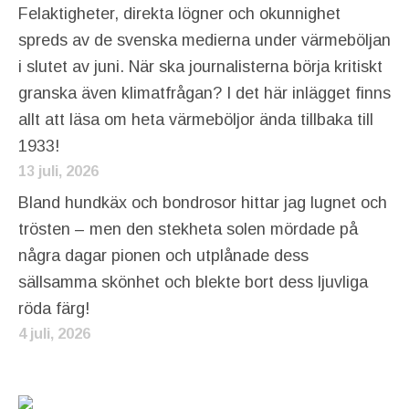
Felaktigheter, direkta lögner och okunnighet
spreds av de svenska medierna under värmeböljan
i slutet av juni. När ska journalisterna börja kritiskt
granska även klimatfrågan? I det här inlägget finns
allt att läsa om heta värmeböljor ända tillbaka till
1933!
13 juli, 2026
Bland hundkäx och bondrosor hittar jag lugnet och
trösten – men den stekheta solen mördade på
några dagar pionen och utplånade dess
sällsamma skönhet och blekte bort dess ljuvliga
röda färg!
4 juli, 2026