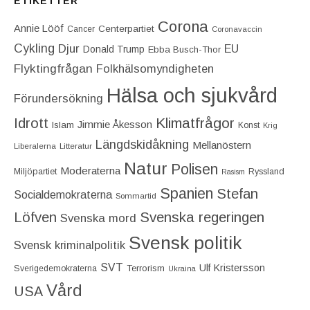
ETIKETTER
Corona
Annie Lööf
Centerpartiet‎
Cancer
Coronavaccin
Cykling
Djur
EU
Donald Trump
Ebba Busch-Thor
Flyktingfrågan
Folkhälsomyndigheten
Hälsa och sjukvård
Förundersökning
Idrott
Klimatfrågor
Jimmie Åkesson
Islam
Konst
Krig
Längdskidåkning
Mellanöstern
Liberalerna
Litteratur
Natur
Polisen
Moderaterna
Miljöpartiet
Ryssland
Rasism
Spanien
Stefan
Socialdemokraterna
Sommartid
Löfven
Svenska regeringen
Svenska mord
Svensk politik
Svensk kriminalpolitik
SVT
Ulf Kristersson
Terrorism
Sverigedemokraterna
Ukraina
Vård
USA