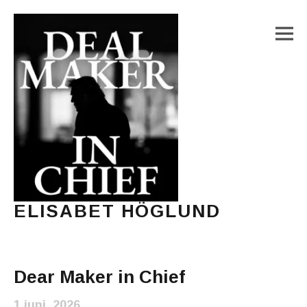
M
ELISABET HÖGLUND
Journalist, författare och konstnär
Main Menu
Dear Maker in Chief
1 juni, 2026