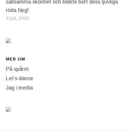
sällsamma skönhet och blekte bort dess ljuvliga
röda färg!
4 juli, 2026
MER OM
På spåret
Let’s dance
Jag i media