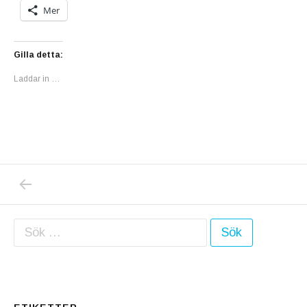
Mer
Gilla detta:
Laddar in …
PREVIOUS POST: ”JAG BRYR MIG INTE”, S
Inläggsnavigering
Sök efter: