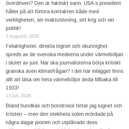
överdriven? Den är faktiskt sann. USA:s president
håller på att förlora kontakten både med
verkligheten, sin maktutövning, sitt krig och sin
politik!
2 augusti, 2026
Felaktigheter, direkta lögner och okunnighet
spreds av de svenska medierna under värmeböljan
i slutet av juni. När ska journalisterna börja kritiskt
granska även klimatfrågan? I det här inlägget finns
allt att läsa om heta värmeböljor ända tillbaka till
1933!
13 juli, 2026
Bland hundkäx och bondrosor hittar jag lugnet och
trösten – men den stekheta solen mördade på
några dagar pionen och utplånade dess