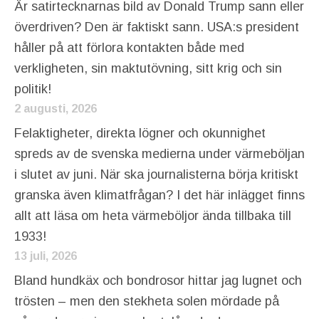
Är satirtecknarnas bild av Donald Trump sann eller
överdriven? Den är faktiskt sann. USA:s president
håller på att förlora kontakten både med
verkligheten, sin maktutövning, sitt krig och sin
politik!
2 augusti, 2026
Felaktigheter, direkta lögner och okunnighet
spreds av de svenska medierna under värmeböljan
i slutet av juni. När ska journalisterna börja kritiskt
granska även klimatfrågan? I det här inlägget finns
allt att läsa om heta värmeböljor ända tillbaka till
1933!
13 juli, 2026
Bland hundkäx och bondrosor hittar jag lugnet och
trösten – men den stekheta solen mördade på