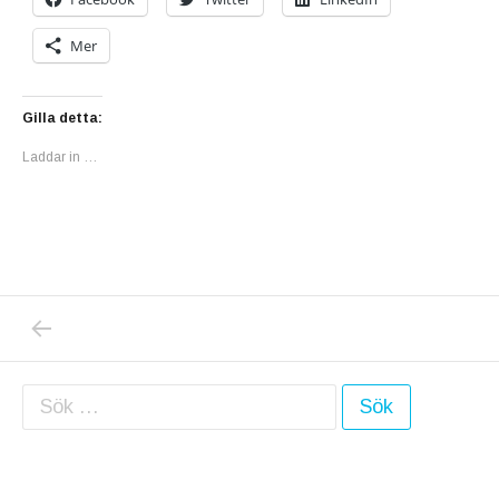
Mer
Gilla detta:
Laddar in …
PREVIOUS POST: ”JAG BRYR MIG INTE”, S
Inläggsnavigering
Sök efter: