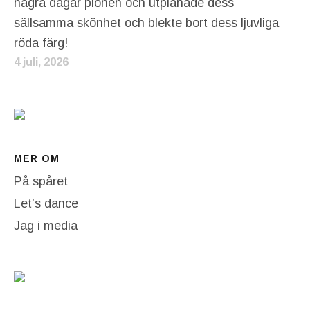
några dagar pionen och utplånade dess
sällsamma skönhet och blekte bort dess ljuvliga
röda färg!
4 juli, 2026
MER OM
På spåret
Let’s dance
Jag i media