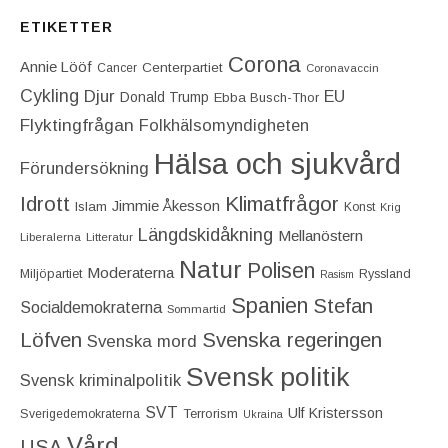
ETIKETTER
Corona
Annie Lööf
Centerpartiet‎
Cancer
Coronavaccin
Cykling
Djur
EU
Donald Trump
Ebba Busch-Thor
Flyktingfrågan
Folkhälsomyndigheten
Hälsa och sjukvård
Förundersökning
Idrott
Klimatfrågor
Jimmie Åkesson
Islam
Konst
Krig
Längdskidåkning
Mellanöstern
Liberalerna
Litteratur
Natur
Polisen
Moderaterna
Miljöpartiet
Ryssland
Rasism
Spanien
Stefan
Socialdemokraterna
Sommartid
Löfven
Svenska regeringen
Svenska mord
Svensk politik
Svensk kriminalpolitik
SVT
Ulf Kristersson
Terrorism
Sverigedemokraterna
Ukraina
Vård
USA