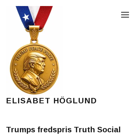
M
ELISABET HÖGLUND
Journalist, författare och konstnär
Main Menu
Trumps fredspris Truth Social