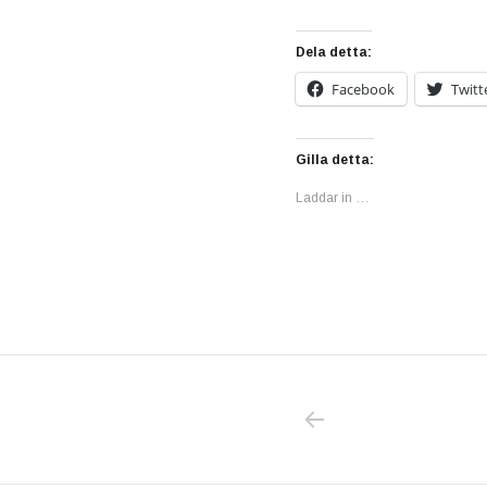
Dela detta:
Facebook
Twitt
Gilla detta:
Laddar in …
PREVIOUS POS
Inläggsnavigering