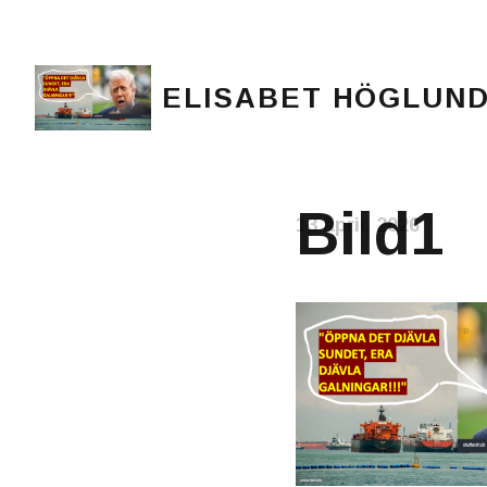
ELISABET HÖGLUN
Journalist, författare och konstnär
Bild1
13 april, 2026