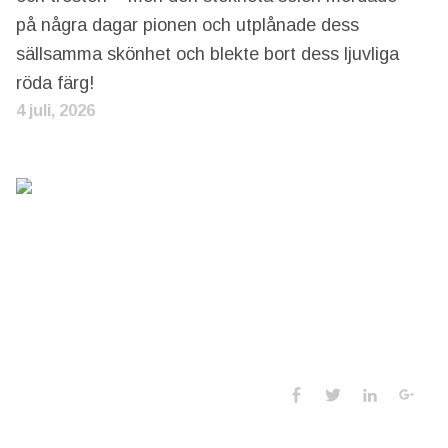
på några dagar pionen och utplånade dess
sällsamma skönhet och blekte bort dess ljuvliga
röda färg!
4 juli, 2026
Social Media 
Facebook
Twitter
LinkedIn
Goo