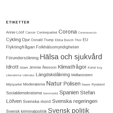
ETIKETTER
Corona
Annie Lööf
Centerpartiet‎
Cancer
Coronavaccin
Cykling
Djur
EU
Donald Trump
Ebba Busch-Thor
Flyktingfrågan
Folkhälsomyndigheten
Hälsa och sjukvård
Förundersökning
Idrott
Klimatfrågor
Jimmie Åkesson
Islam
Konst
Krig
Längdskidåkning
Mellanöstern
Liberalerna
Litteratur
Natur
Polisen
Moderaterna
Miljöpartiet
Ryssland
Rasism
Spanien
Stefan
Socialdemokraterna
Sommartid
Löfven
Svenska regeringen
Svenska mord
Svensk politik
Svensk kriminalpolitik