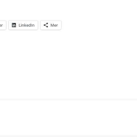
er
LinkedIn
Mer
T: JAG TRODDE INTE ATT SAMMANBROTTET SKULL