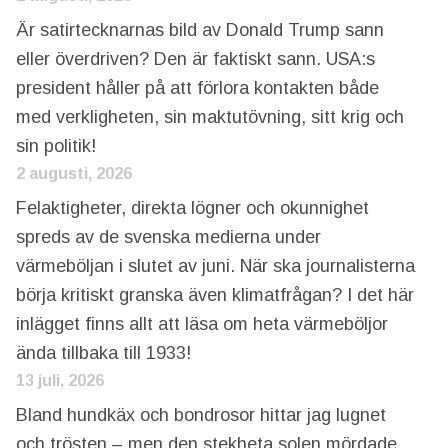
Är satirtecknarnas bild av Donald Trump sann
eller överdriven? Den är faktiskt sann. USA:s
president håller på att förlora kontakten både
med verkligheten, sin maktutövning, sitt krig och
sin politik!
2 augusti, 2026
Felaktigheter, direkta lögner och okunnighet
spreds av de svenska medierna under
värmeböljan i slutet av juni. När ska journalisterna
börja kritiskt granska även klimatfrågan? I det här
inlägget finns allt att läsa om heta värmeböljor
ända tillbaka till 1933!
13 juli, 2026
Bland hundkäx och bondrosor hittar jag lugnet
och trösten – men den stekheta solen mördade