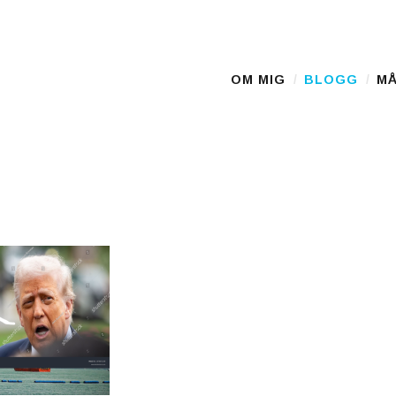
D
OM MIG
BLOGG
MÅ
Main Menu