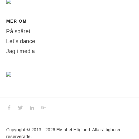
MER OM
På spåret
Let’s dance
Jag i media
Social Media Profiles
Facebook
Twitter
LinkedIn
Google+
Copyright © 2013 - 2026 Elisabet Höglund. Alla rättigheter
reserverade.