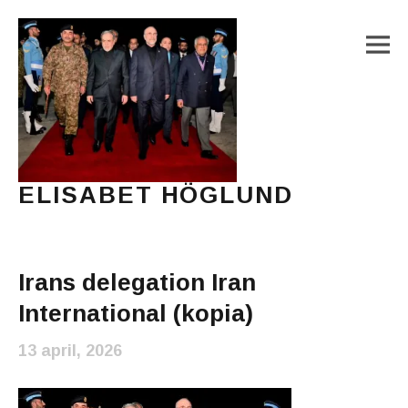
M
ELISABET HÖGLUND
Journalist, författare och konstnär
Main Menu
Irans delegation Iran
International (kopia)
13 april, 2026