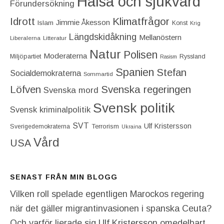
Hälsa och sjukvård
Förundersökning
Idrott
Klimatfrågor
Jimmie Åkesson
Islam
Konst
Krig
Längdskidåkning
Mellanöstern
Liberalerna
Litteratur
Natur
Polisen
Moderaterna
Miljöpartiet
Ryssland
Rasism
Spanien
Stefan
Socialdemokraterna
Sommartid
Löfven
Svenska regeringen
Svenska mord
Svensk politik
Svensk kriminalpolitik
SVT
Ulf Kristersson
Terrorism
Sverigedemokraterna
Ukraina
Vård
USA
SENAST FRÅN MIN BLOGG
Vilken roll spelade egentligen Marockos regering
när det gäller migrantinvasionen i spanska Ceuta?
Och varför lierade sig Ulf Kristersson omedelbart