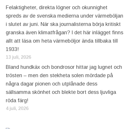
Felaktigheter, direkta lögner och okunnighet
spreds av de svenska medierna under värmeböljan
i slutet av juni. När ska journalisterna börja kritiskt
granska även klimatfrågan? I det här inlägget finns
allt att läsa om heta värmeböljor ända tillbaka till
1933!
13 juli, 2026
Bland hundkäx och bondrosor hittar jag lugnet och
trösten – men den stekheta solen mördade på
några dagar pionen och utplånade dess
sällsamma skönhet och blekte bort dess ljuvliga
röda färg!
4 juli, 2026