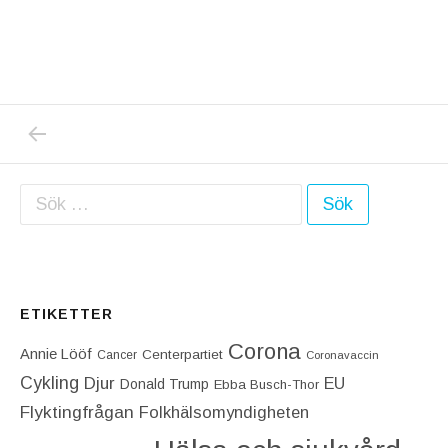
PREVIOUS POST: JAG TRODDE INTE ATT S
Inläggsnavigering
Sök efter:
ETIKETTER
Corona
Annie Lööf
Centerpartiet‎
Cancer
Coronavaccin
Cykling
Djur
EU
Donald Trump
Ebba Busch-Thor
Flyktingfrågan
Folkhälsomyndigheten