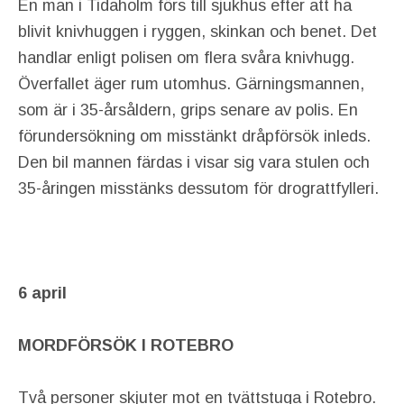
En man i Tidaholm förs till sjukhus efter att ha
blivit knivhuggen i ryggen, skinkan och benet. Det
handlar enligt polisen om flera svåra knivhugg.
Överfallet äger rum utomhus. Gärningsmannen,
som är i 35-årsåldern, grips senare av polis. En
förundersökning om misstänkt dråpförsök inleds.
Den bil mannen färdas i visar sig vara stulen och
35-åringen misstänks dessutom för drograttfylleri.
6 april
MORDFÖRSÖK I ROTEBRO
Två personer skjuter mot en tvättstuga i Rotebro.