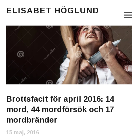
ELISABET HÖGLUND
M
Journalist, författare och konstnär
Main Menu
Brottsfacit för april 2016: 14
mord, 44 mordförsök och 17
mordbränder
15 maj, 2016