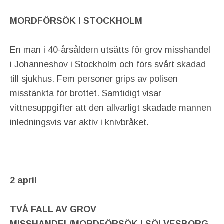
MORDFÖRSÖK I STOCKHOLM
En man i 40-årsåldern utsätts för grov misshandel
i Johanneshov i Stockholm och förs svårt skadad
till sjukhus. Fem personer grips av polisen
misstänkta för brottet. Samtidigt visar
vittnesuppgifter att den allvarligt skadade mannen
inledningsvis var aktiv i knivbråket.
2 april
TVÅ FALL AV GROV
MISSHANDEL/MORDFÖRSÖK I SÖLVESBORG