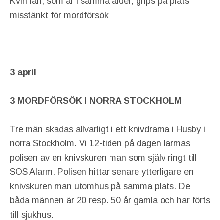
Kvinnan, som är i samma ålder, grips på plats
misstänkt för mordförsök.
3 april
3 MORDFÖRSÖK I NORRA STOCKHOLM
Tre män skadas allvarligt i ett knivdrama i Husby i
norra Stockholm. Vi 12-tiden på dagen larmas
polisen av en knivskuren man som själv ringt till
SOS Alarm. Polisen hittar senare ytterligare en
knivskuren man utomhus på samma plats. De
båda männen är 20 resp. 50 år gamla och har förts
till sjukhus.