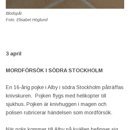
Blodspår
Foto: Elisabet Höglund
3 april
MORDFÖRSÖK I SÖDRA STOCKHOLM
En 16-årig pojke i Alby i södra Stockholm påträffas
knivskuren. Pojken flygs med helikopter till
sjukhus. Pojken är knivhuggen i magen och
polisen rubricerar händelsen som mordförsök.
När polis kommer till Alby på kvällen befinner sig