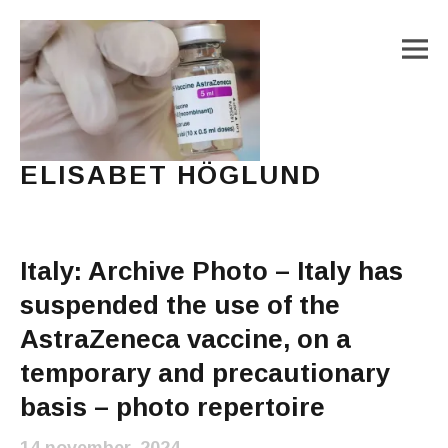
M
ELISABET HÖGLUND
Journalist, författare och konstnär
Main Menu
Italy: Archive Photo – Italy has
suspended the use of the
AstraZeneca vaccine, on a
temporary and precautionary
basis – photo repertoire
14 november, 2024