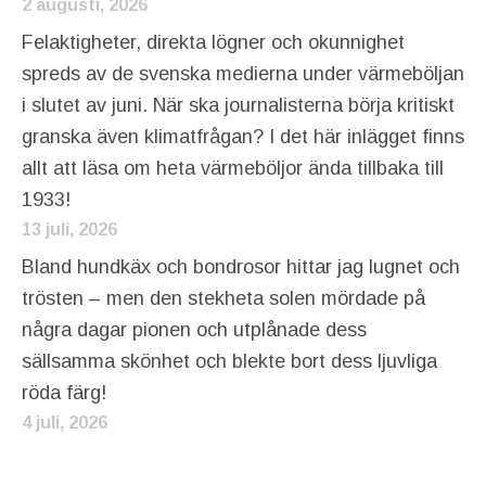
2 augusti, 2026
Felaktigheter, direkta lögner och okunnighet
spreds av de svenska medierna under värmeböljan
i slutet av juni. När ska journalisterna börja kritiskt
granska även klimatfrågan? I det här inlägget finns
allt att läsa om heta värmeböljor ända tillbaka till
1933!
13 juli, 2026
Bland hundkäx och bondrosor hittar jag lugnet och
trösten – men den stekheta solen mördade på
några dagar pionen och utplånade dess
sällsamma skönhet och blekte bort dess ljuvliga
röda färg!
4 juli, 2026