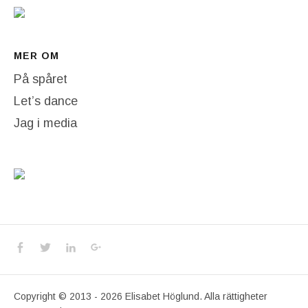
MER OM
På spåret
Let’s dance
Jag i media
Social Media Profiles
Facebook
Twitter
LinkedIn
Google+
Copyright © 2013 - 2026 Elisabet Höglund. Alla rättigheter