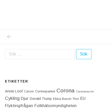
PREVIOUS POST: NORSK LÄKARE OM ASTRA
Inläggsnavigering
Sök efter:
ETIKETTER
Corona
Annie Lööf
Centerpartiet‎
Cancer
Coronavaccin
Cykling
Djur
EU
Donald Trump
Ebba Busch-Thor
Flyktingfrågan
Folkhälsomyndigheten