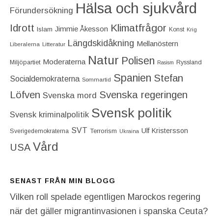
Hälsa och sjukvård
Förundersökning
Idrott
Klimatfrågor
Jimmie Åkesson
Islam
Konst
Krig
Längdskidåkning
Mellanöstern
Liberalerna
Litteratur
Natur
Polisen
Moderaterna
Miljöpartiet
Ryssland
Rasism
Spanien
Stefan
Socialdemokraterna
Sommartid
Löfven
Svenska regeringen
Svenska mord
Svensk politik
Svensk kriminalpolitik
SVT
Ulf Kristersson
Terrorism
Sverigedemokraterna
Ukraina
Vård
USA
SENAST FRÅN MIN BLOGG
Vilken roll spelade egentligen Marockos regering
när det gäller migrantinvasionen i spanska Ceuta?