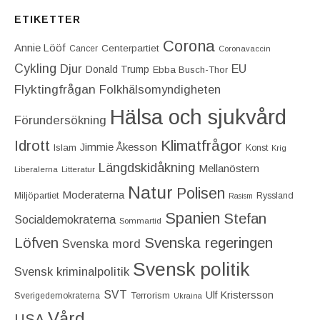
ETIKETTER
Corona
Annie Lööf
Centerpartiet‎
Cancer
Coronavaccin
Cykling
Djur
EU
Donald Trump
Ebba Busch-Thor
Flyktingfrågan
Folkhälsomyndigheten
Hälsa och sjukvård
Förundersökning
Idrott
Klimatfrågor
Jimmie Åkesson
Islam
Konst
Krig
Längdskidåkning
Mellanöstern
Liberalerna
Litteratur
Natur
Polisen
Moderaterna
Miljöpartiet
Ryssland
Rasism
Spanien
Stefan
Socialdemokraterna
Sommartid
Löfven
Svenska regeringen
Svenska mord
Svensk politik
Svensk kriminalpolitik
SVT
Ulf Kristersson
Terrorism
Sverigedemokraterna
Ukraina
Vård
USA