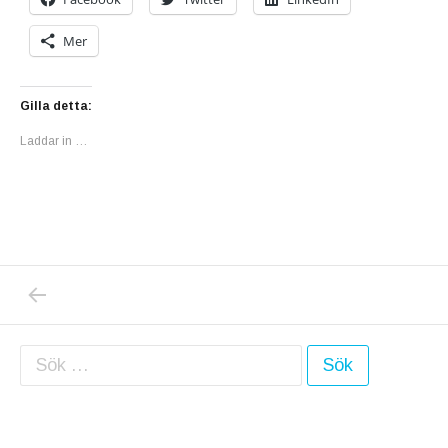
Mer
Gilla detta:
Laddar in …
PREVIOUS POST: NOVEMBER – ÅRETS MÖRK
Inläggsnavigering
Sök efter: