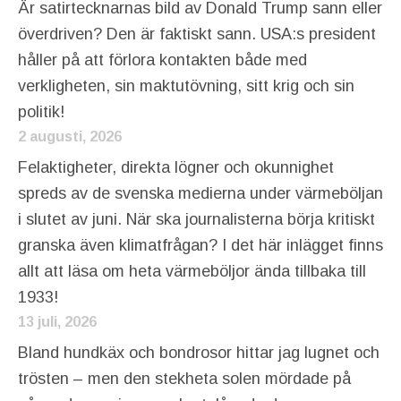
Är satirtecknarnas bild av Donald Trump sann eller
överdriven? Den är faktiskt sann. USA:s president
håller på att förlora kontakten både med
verkligheten, sin maktutövning, sitt krig och sin
politik!
2 augusti, 2026
Felaktigheter, direkta lögner och okunnighet
spreds av de svenska medierna under värmeböljan
i slutet av juni. När ska journalisterna börja kritiskt
granska även klimatfrågan? I det här inlägget finns
allt att läsa om heta värmeböljor ända tillbaka till
1933!
13 juli, 2026
Bland hundkäx och bondrosor hittar jag lugnet och
trösten – men den stekheta solen mördade på