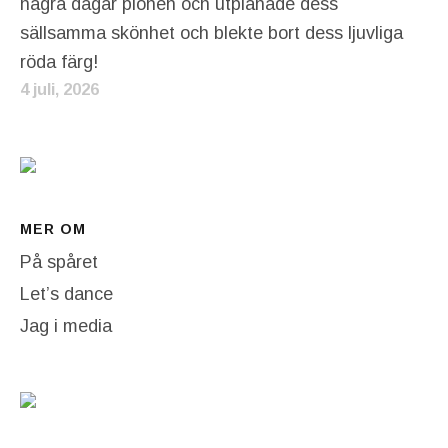
några dagar pionen och utplånade dess
sällsamma skönhet och blekte bort dess ljuvliga
röda färg!
4 juli, 2026
MER OM
På spåret
Let’s dance
Jag i media