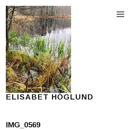
M
ELISABET HÖGLUND
Journalist, författare och konstnär
Main Menu
IMG_0569