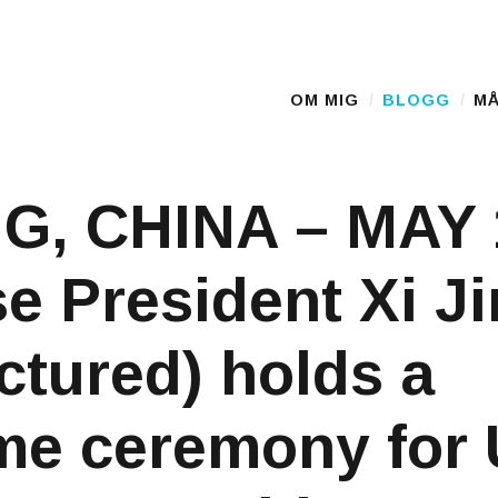
D
OM MIG
BLOGG
MÅ
Main Menu
G, CHINA – MAY 
e President Xi J
ictured) holds a
e ceremony for 