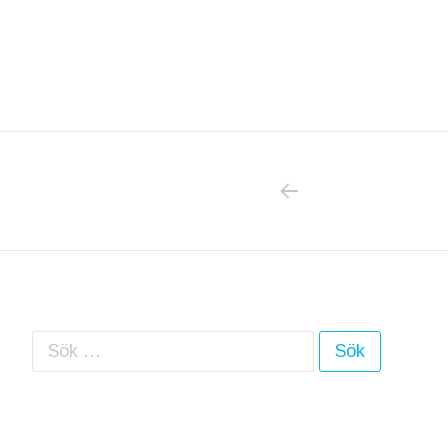
PREVIOUS POS
Inläggsnavigering
Sök efter: