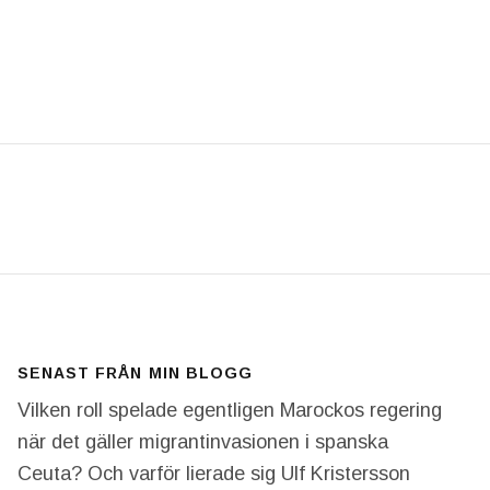
VERMAN. RESAN TILL KINA FÖRVANDLADE TRUMP T
SENAST FRÅN MIN BLOGG
Vilken roll spelade egentligen Marockos regering
när det gäller migrantinvasionen i spanska
Ceuta? Och varför lierade sig Ulf Kristersson