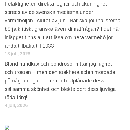
Felaktigheter, direkta lögner och okunnighet
spreds av de svenska medierna under
värmeböljan i slutet av juni. När ska journalisterna
börja kritiskt granska även klimatfrågan? I det här
inlägget finns allt att läsa om heta värmeböljor
ända tillbaka till 1933!
13 juli, 2026
Bland hundkäx och bondrosor hittar jag lugnet
och trösten – men den stekheta solen mördade
på några dagar pionen och utplånade dess
sällsamma skönhet och blekte bort dess ljuvliga
röda färg!
4 juli, 2026