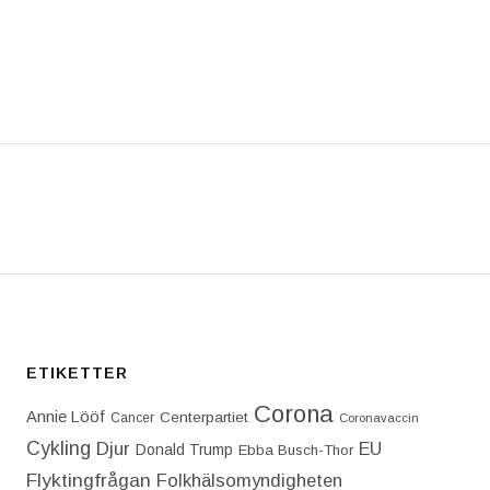
T: NU HAR DONALD TRUMP TILL SIST MÖTT SIN Ö
ETIKETTER
Corona
Annie Lööf
Centerpartiet‎
Cancer
Coronavaccin
Cykling
Djur
EU
Donald Trump
Ebba Busch-Thor
Flyktingfrågan
Folkhälsomyndigheten