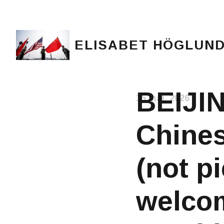
ELISABET HÖGLUN
Journalist, författare och konstnär
BEIJIN
15 maj, 2026
Chines
(not p
welcom