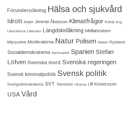
Hälsa och sjukvård
Förundersökning
Idrott
Klimatfrågor
Jimmie Åkesson
Islam
Konst
Krig
Längdskidåkning
Mellanöstern
Liberalerna
Litteratur
Natur
Polisen
Moderaterna
Miljöpartiet
Ryssland
Rasism
Spanien
Stefan
Socialdemokraterna
Sommartid
Löfven
Svenska regeringen
Svenska mord
Svensk politik
Svensk kriminalpolitik
SVT
Ulf Kristersson
Terrorism
Sverigedemokraterna
Ukraina
Vård
USA