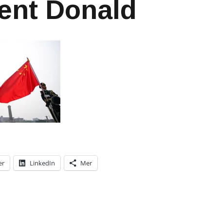
ent Donald
er
LinkedIn
Mer