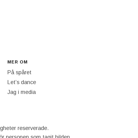
MER OM
På spåret
Let’s dance
Jag i media
igheter reserverade.
hör personen som tagit bilden.