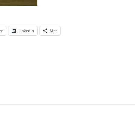
er
LinkedIn
Mer
T: REGERINGEN VRÄKER STÖDPENGAR ÖVER FÖRET