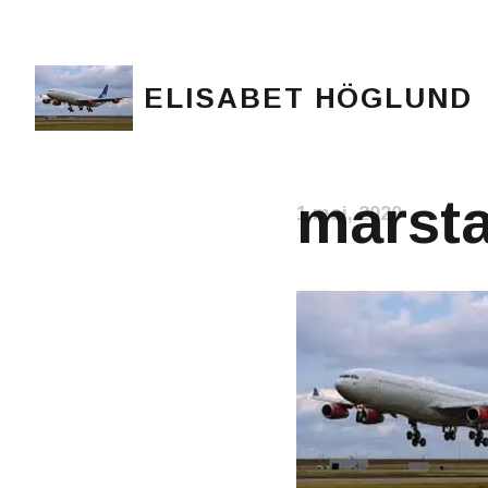
ELISABET HÖGLUND
Journalist, författare och konstnär
marsta
1 maj, 2020