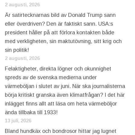
2 augusti, 2026
Är satirtecknarnas bild av Donald Trump sann
eller överdriven? Den är faktiskt sann. USA:s
president håller på att förlora kontakten både
med verkligheten, sin maktutövning, sitt krig och
sin politik!
2 augusti, 2026
Felaktigheter, direkta lögner och okunnighet
spreds av de svenska medierna under
värmeböljan i slutet av juni. När ska journalisterna
börja kritiskt granska även klimatfrågan? I det här
inlägget finns allt att läsa om heta värmeböljor
ända tillbaka till 1933!
13 juli, 2026
Bland hundkäx och bondrosor hittar jag lugnet