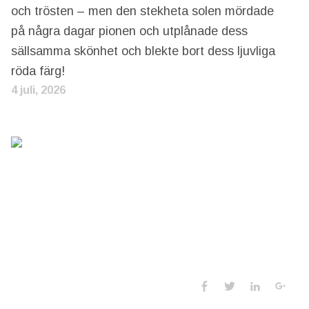
och trösten – men den stekheta solen mördade
på några dagar pionen och utplånade dess
sällsamma skönhet och blekte bort dess ljuvliga
röda färg!
4 juli, 2026
Social Media 
Facebook
Twitter
LinkedIn
Goo