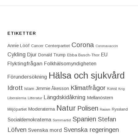
ETIKETTER
Corona
Annie Lööf
Centerpartiet‎
Cancer
Coronavaccin
Cykling
Djur
EU
Donald Trump
Ebba Busch-Thor
Flyktingfrågan
Folkhälsomyndigheten
Hälsa och sjukvård
Förundersökning
Idrott
Klimatfrågor
Jimmie Åkesson
Islam
Konst
Krig
Längdskidåkning
Mellanöstern
Liberalerna
Litteratur
Natur
Polisen
Moderaterna
Miljöpartiet
Ryssland
Rasism
Spanien
Stefan
Socialdemokraterna
Sommartid
Löfven
Svenska regeringen
Svenska mord