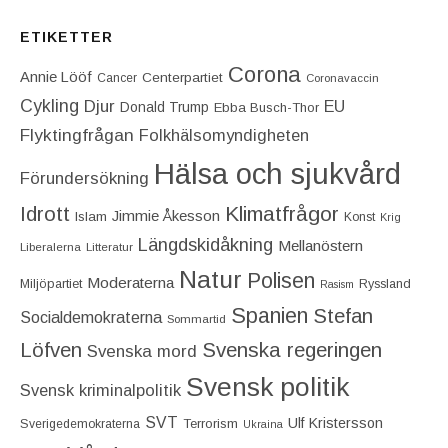
ETIKETTER
Corona
Annie Lööf
Centerpartiet‎
Cancer
Coronavaccin
Cykling
Djur
EU
Donald Trump
Ebba Busch-Thor
Flyktingfrågan
Folkhälsomyndigheten
Hälsa och sjukvård
Förundersökning
Idrott
Klimatfrågor
Jimmie Åkesson
Islam
Konst
Krig
Längdskidåkning
Mellanöstern
Liberalerna
Litteratur
Natur
Polisen
Moderaterna
Miljöpartiet
Ryssland
Rasism
Spanien
Stefan
Socialdemokraterna
Sommartid
Löfven
Svenska regeringen
Svenska mord
Svensk politik
Svensk kriminalpolitik
SVT
Ulf Kristersson
Terrorism
Sverigedemokraterna
Ukraina