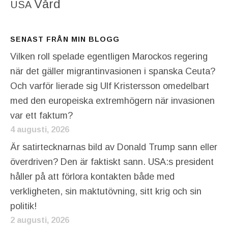
Vård
USA
SENAST FRÅN MIN BLOGG
Vilken roll spelade egentligen Marockos regering
när det gäller migrantinvasionen i spanska Ceuta?
Och varför lierade sig Ulf Kristersson omedelbart
med den europeiska extremhögern när invasionen
var ett faktum?
4 augusti, 2026
Är satirtecknarnas bild av Donald Trump sann eller
överdriven? Den är faktiskt sann. USA:s president
håller på att förlora kontakten både med
verkligheten, sin maktutövning, sitt krig och sin
politik!
2 augusti, 2026