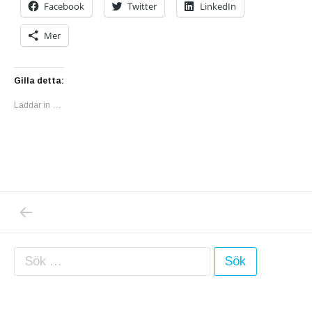
Facebook
Twitter
LinkedIn
Mer
Gilla detta:
Laddar in …
PREVIOUS POST: SVERIGE HAR MYCKET A
Inläggsnavigering
Sök efter: