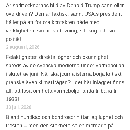
Är satirtecknarnas bild av Donald Trump sann eller
överdriven? Den är faktiskt sann. USA:s president
håller på att förlora kontakten både med
verkligheten, sin maktutövning, sitt krig och sin
politik!
2 augusti, 2026
Felaktigheter, direkta lögner och okunnighet
spreds av de svenska medierna under värmeböljan
i slutet av juni. När ska journalisterna börja kritiskt
granska även klimatfrågan? I det här inlägget finns
allt att läsa om heta värmeböljor ända tillbaka till
1933!
13 juli, 2026
Bland hundkäx och bondrosor hittar jag lugnet och
trösten – men den stekheta solen mördade på