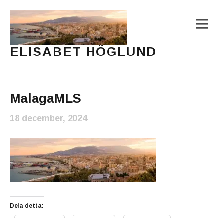
M
ELISABET HÖGLUND
Journalist, författare och konstnär
Main Menu
MalagaMLS
18 december, 2024
Dela detta: