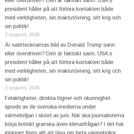
eller överdriven? Den är faktiskt sann. USA:s
president håller på att förlora kontakten både
med verkligheten, sin maktutövning, sitt krig och
sin politik!
2 augusti, 2026
Är satirtecknarnas bild av Donald Trump sann
eller överdriven? Den är faktiskt sann. USA:s
president håller på att förlora kontakten både
med verkligheten, sin maktutövning, sitt krig och
sin politik!
2 augusti, 2026
Felaktigheter, direkta lögner och okunnighet
spreds av de svenska medierna under
värmeböljan i slutet av juni. När ska journalisterna
börja kritiskt granska även klimatfrågan? I det här
inlägget finns allt att läsa om heta värmeböljor