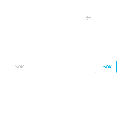
PREVIOUS POS
Inläggsnavigering
Sök efter: