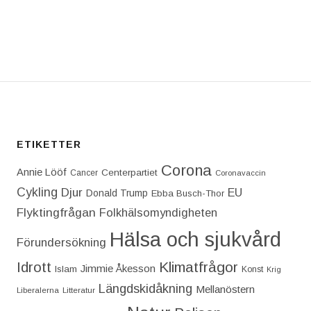
T: ”THE GATE IS CLOSED.” RYANAIR STÄNGDE GA
ETIKETTER
Corona
Annie Lööf
Centerpartiet‎
Cancer
Coronavaccin
Cykling
Djur
EU
Donald Trump
Ebba Busch-Thor
Flyktingfrågan
Folkhälsomyndigheten
Hälsa och sjukvård
Förundersökning
Idrott
Klimatfrågor
Jimmie Åkesson
Islam
Konst
Krig
Längdskidåkning
Mellanöstern
Liberalerna
Litteratur