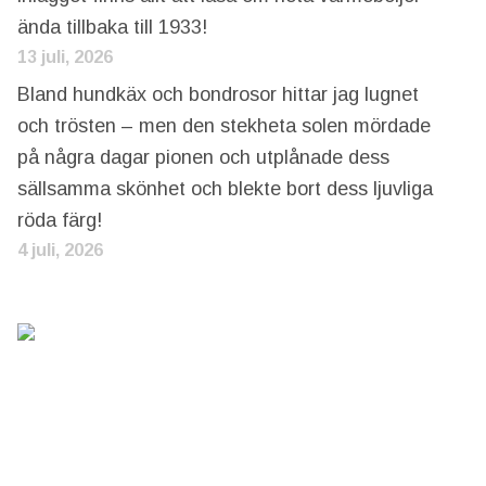
ända tillbaka till 1933!
13 juli, 2026
Bland hundkäx och bondrosor hittar jag lugnet
och trösten – men den stekheta solen mördade
på några dagar pionen och utplånade dess
sällsamma skönhet och blekte bort dess ljuvliga
röda färg!
4 juli, 2026