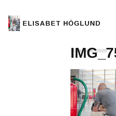
ELISABET HÖGLUND
Journalist, författare och konstnär
IMG_7
11 oktober, 2025