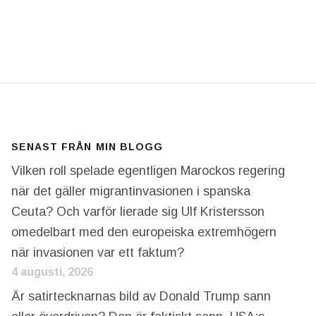
TEN PÅ MALAGA FLYGPLATS MITT FRAMFÖR ÖGONE
SENAST FRÅN MIN BLOGG
Vilken roll spelade egentligen Marockos regering
när det gäller migrantinvasionen i spanska
Ceuta? Och varför lierade sig Ulf Kristersson
omedelbart med den europeiska extremhögern
när invasionen var ett faktum?
4 augusti, 2026
Är satirtecknarnas bild av Donald Trump sann