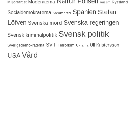
Natur
Polisen
Moderaterna
Miljöpartiet
Ryssland
Rasism
Spanien
Stefan
Socialdemokraterna
Sommartid
Löfven
Svenska regeringen
Svenska mord
Svensk politik
Svensk kriminalpolitik
SVT
Ulf Kristersson
Terrorism
Sverigedemokraterna
Ukraina
Vård
USA