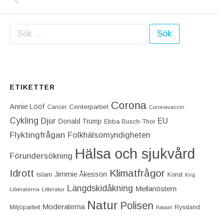
Sök efter:
ETIKETTER
Corona
Annie Lööf
Centerpartiet‎
Cancer
Coronavaccin
Cykling
Djur
EU
Donald Trump
Ebba Busch-Thor
Flyktingfrågan
Folkhälsomyndigheten
Hälsa och sjukvård
Förundersökning
Idrott
Klimatfrågor
Jimmie Åkesson
Islam
Konst
Krig
Längdskidåkning
Mellanöstern
Liberalerna
Litteratur
Natur
Polisen
Moderaterna
Miljöpartiet
Ryssland
Rasism