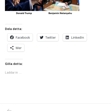
Dela detta:
Facebook
Twitter
LinkedIn
Mer
Gilla detta:
Laddar in …
PREVIOUS POST: THE US SHOULD LEAVE N
Inläggsnavigering