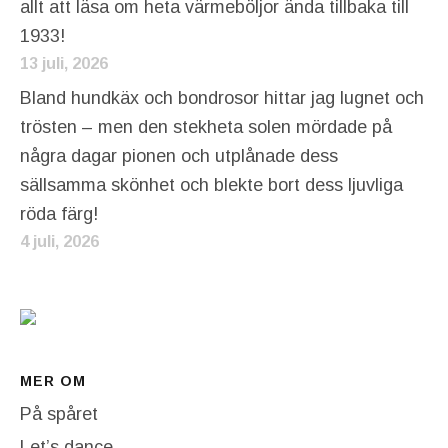
allt att läsa om heta värmeböljor ända tillbaka till
1933!
13 juli, 2026
Bland hundkäx och bondrosor hittar jag lugnet och
trösten – men den stekheta solen mördade på
några dagar pionen och utplånade dess
sällsamma skönhet och blekte bort dess ljuvliga
röda färg!
4 juli, 2026
MER OM
På spåret
Let’s dance