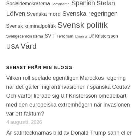
Spanien
Stefan
Socialdemokraterna
Sommartid
Löfven
Svenska regeringen
Svenska mord
Svensk politik
Svensk kriminalpolitik
SVT
Ulf Kristersson
Terrorism
Sverigedemokraterna
Ukraina
Vård
USA
SENAST FRÅN MIN BLOGG
Vilken roll spelade egentligen Marockos regering
när det gäller migrantinvasionen i spanska Ceuta?
Och varför lierade sig Ulf Kristersson omedelbart
med den europeiska extremhögern när invasionen
var ett faktum?
4 augusti, 2026
Är satirtecknarnas bild av Donald Trump sann eller