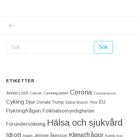
PREVIOUS POST: UNDERBART ÄR KORT! IG
Inläggsnavigering
Sök efter:
ETIKETTER
Corona
Annie Lööf
Centerpartiet‎
Cancer
Coronavaccin
Cykling
Djur
EU
Donald Trump
Ebba Busch-Thor
Flyktingfrågan
Folkhälsomyndigheten
Hälsa och sjukvård
Förundersökning
Idrott
Klimatfrågor
Jimmie Åkesson
Islam
Konst
Krig