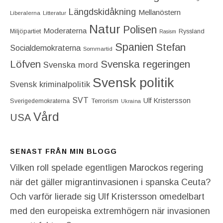
Längdskidåkning
Mellanöstern
Liberalerna
Litteratur
Natur
Polisen
Moderaterna
Miljöpartiet
Ryssland
Rasism
Spanien
Stefan
Socialdemokraterna
Sommartid
Löfven
Svenska regeringen
Svenska mord
Svensk politik
Svensk kriminalpolitik
SVT
Ulf Kristersson
Terrorism
Sverigedemokraterna
Ukraina
Vård
USA
SENAST FRÅN MIN BLOGG
Vilken roll spelade egentligen Marockos regering
när det gäller migrantinvasionen i spanska Ceuta?
Och varför lierade sig Ulf Kristersson omedelbart
med den europeiska extremhögern när invasionen