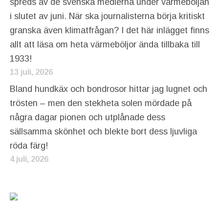
spreds av de svenska medierna under värmeböljan
i slutet av juni. När ska journalisterna börja kritiskt
granska även klimatfrågan? I det här inlägget finns
allt att läsa om heta värmeböljor ända tillbaka till
1933!
13 juli, 2026
Bland hundkäx och bondrosor hittar jag lugnet och
trösten – men den stekheta solen mördade på
några dagar pionen och utplånade dess
sällsamma skönhet och blekte bort dess ljuvliga
röda färg!
4 juli, 2026