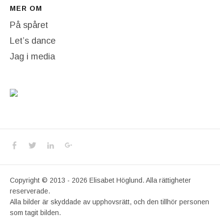
MER OM
På spåret
Let’s dance
Jag i media
Social Media Profiles
Facebook
Twitter
LinkedIn
Google+
Copyright © 2013 - 2026 Elisabet Höglund. Alla rättigheter
reserverade.
Alla bilder är skyddade av upphovsrätt, och den tillhör personen
som tagit bilden.