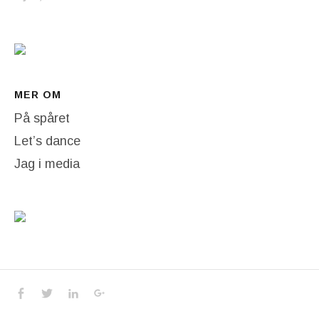
MER OM
På spåret
Let’s dance
Jag i media
Social Media Profiles
Facebook
Twitter
LinkedIn
Google+