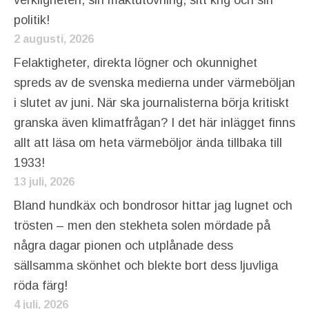
politik!
2 augusti, 2026
Felaktigheter, direkta lögner och okunnighet
spreds av de svenska medierna under värmeböljan
i slutet av juni. När ska journalisterna börja kritiskt
granska även klimatfrågan? I det här inlägget finns
allt att läsa om heta värmeböljor ända tillbaka till
1933!
13 juli, 2026
Bland hundkäx och bondrosor hittar jag lugnet och
trösten – men den stekheta solen mördade på
några dagar pionen och utplånade dess
sällsamma skönhet och blekte bort dess ljuvliga
röda färg!
4 juli, 2026