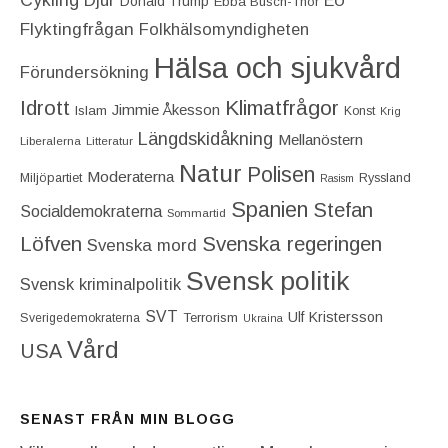
Djur
Donald Trump
Ebba Busch-Thor
Flyktingfrågan
Folkhälsomyndigheten
Hälsa och sjukvård
Förundersökning
Idrott
Klimatfrågor
Jimmie Åkesson
Islam
Konst
Krig
Längdskidåkning
Mellanöstern
Liberalerna
Litteratur
Natur
Polisen
Moderaterna
Miljöpartiet
Ryssland
Rasism
Spanien
Stefan
Socialdemokraterna
Sommartid
Löfven
Svenska regeringen
Svenska mord
Svensk politik
Svensk kriminalpolitik
SVT
Ulf Kristersson
Terrorism
Sverigedemokraterna
Ukraina
Vård
USA
SENAST FRÅN MIN BLOGG