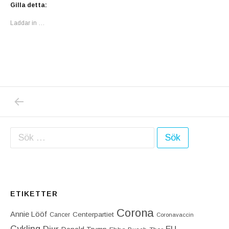
Gilla detta:
Laddar in …
PREVIOUS POST: UNDERBART ÄR KORT! IG
Inläggsnavigering
Sök efter:
ETIKETTER
Corona
Annie Lööf
Centerpartiet‎
Cancer
Coronavaccin
Cykling
EU