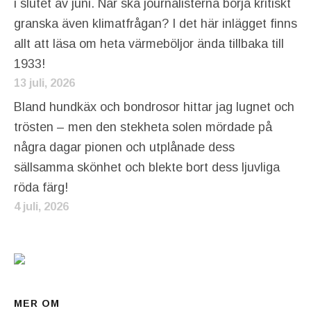
i slutet av juni. När ska journalisterna börja kritiskt
granska även klimatfrågan? I det här inlägget finns
allt att läsa om heta värmeböljor ända tillbaka till
1933!
13 juli, 2026
Bland hundkäx och bondrosor hittar jag lugnet och
trösten – men den stekheta solen mördade på
några dagar pionen och utplånade dess
sällsamma skönhet och blekte bort dess ljuvliga
röda färg!
4 juli, 2026
MER OM