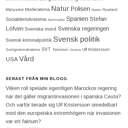
Natur
Polisen
Moderaterna
Miljöpartiet
Ryssland
Rasism
Spanien
Stefan
Socialdemokraterna
Sommartid
Löfven
Svenska regeringen
Svenska mord
Svensk politik
Svensk kriminalpolitik
SVT
Ulf Kristersson
Terrorism
Sverigedemokraterna
Ukraina
Vård
USA
SENAST FRÅN MIN BLOGG
Vilken roll spelade egentligen Marockos regering
när det gäller migrantinvasionen i spanska Ceuta?
Och varför lierade sig Ulf Kristersson omedelbart
med den europeiska extremhögern när invasionen
var ett faktum?