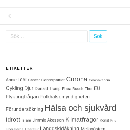
PREVIOUS POST: USA BORDE SÅ SNART S
Inläggsnavigering
Sök efter:
ETIKETTER
Corona
Annie Lööf
Centerpartiet‎
Cancer
Coronavaccin
Cykling
Djur
EU
Donald Trump
Ebba Busch-Thor
Flyktingfrågan
Folkhälsomyndigheten
Hälsa och sjukvård
Förundersökning
Idrott
Klimatfrågor
Jimmie Åkesson
Islam
Konst
Krig
Längdskidåkning
Mellanöstern
Liberalerna
Litteratur