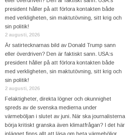
eller överdriven? Den är faktiskt sann. USA:s
president håller på att förlora kontakten både
med verkligheten, sin maktutövning, sitt krig och
sin politik!
2 augusti, 2026
Är satirtecknarnas bild av Donald Trump sann
eller överdriven? Den är faktiskt sann. USA:s
president håller på att förlora kontakten både
med verkligheten, sin maktutövning, sitt krig och
sin politik!
2 augusti, 2026
Felaktigheter, direkta lögner och okunnighet
spreds av de svenska medierna under
värmeböljan i slutet av juni. När ska journalisterna
börja kritiskt granska även klimatfrågan? I det här
inlägget finns allt att läsa om heta värmeböljor