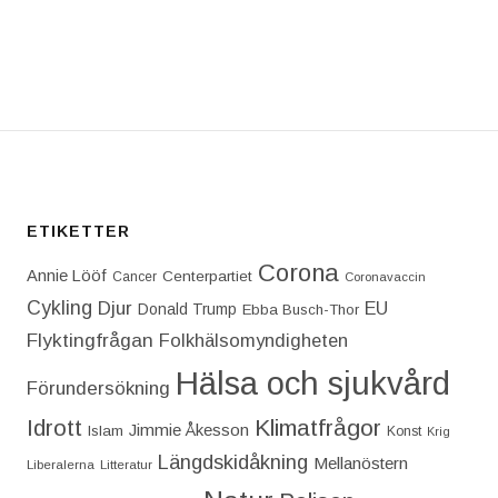
ST: USA BORDE SÅ SNART SOM MÖJLIGT LÄMNA N
ETIKETTER
Corona
Annie Lööf
Centerpartiet‎
Cancer
Coronavaccin
Cykling
Djur
EU
Donald Trump
Ebba Busch-Thor
Flyktingfrågan
Folkhälsomyndigheten
Hälsa och sjukvård
Förundersökning
Idrott
Klimatfrågor
Jimmie Åkesson
Islam
Konst
Krig
Längdskidåkning
Mellanöstern
Liberalerna
Litteratur