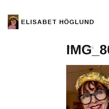
ELISABET HÖGLUND
Journalist, författare och konstnär
IMG_8
19 april, 2026