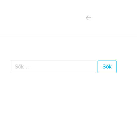
PREVIOUS PO
Inläggsnavigering
Sök efter: