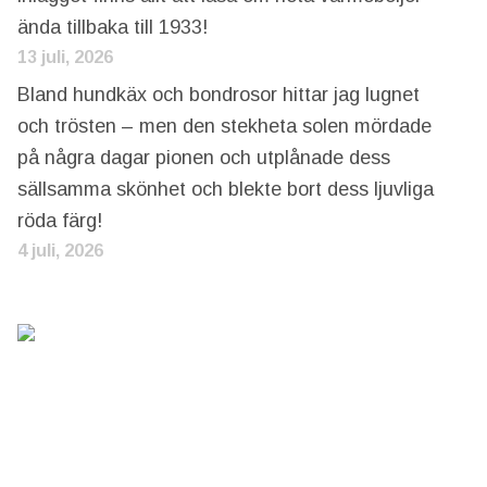
ända tillbaka till 1933!
13 juli, 2026
Bland hundkäx och bondrosor hittar jag lugnet
och trösten – men den stekheta solen mördade
på några dagar pionen och utplånade dess
sällsamma skönhet och blekte bort dess ljuvliga
röda färg!
4 juli, 2026