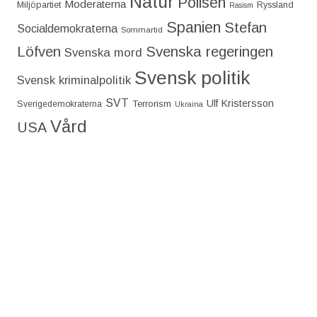
Natur
Polisen
Moderaterna
Miljöpartiet
Ryssland
Rasism
Spanien
Stefan
Socialdemokraterna
Sommartid
Löfven
Svenska regeringen
Svenska mord
Svensk politik
Svensk kriminalpolitik
SVT
Ulf Kristersson
Terrorism
Sverigedemokraterna
Ukraina
Vård
USA