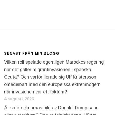
ATO EFTERSOM DONALD TRUMP HAR SABOTERAT AL
SENAST FRÅN MIN BLOGG
Vilken roll spelade egentligen Marockos regering
när det gäller migrantinvasionen i spanska
Ceuta? Och varför lierade sig Ulf Kristersson
omedelbart med den europeiska extremhögern
när invasionen var ett faktum?
4 augusti, 2026
Är satirtecknarnas bild av Donald Trump sann