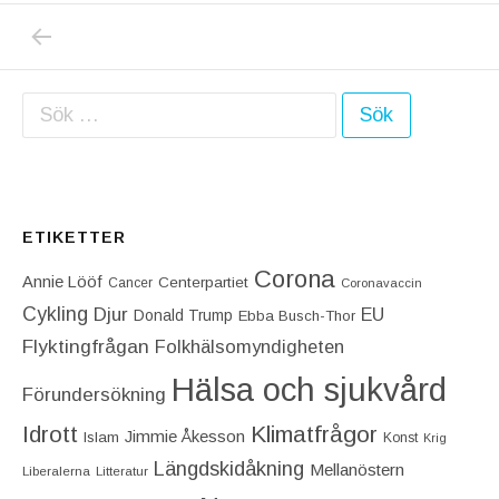
PREVIOUS POST: USA BORDE SÅ SNART S
Inläggsnavigering
Sök efter:
ETIKETTER
Corona
Annie Lööf
Centerpartiet‎
Cancer
Coronavaccin
Cykling
Djur
EU
Donald Trump
Ebba Busch-Thor
Flyktingfrågan
Folkhälsomyndigheten
Hälsa och sjukvård
Förundersökning
Idrott
Klimatfrågor
Jimmie Åkesson
Islam
Konst
Krig
Längdskidåkning
Mellanöstern
Liberalerna
Litteratur