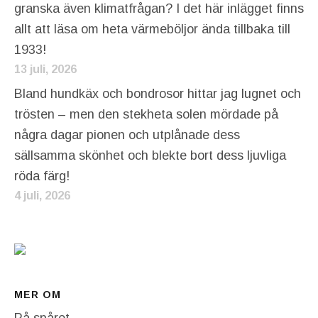
granska även klimatfrågan? I det här inlägget finns
allt att läsa om heta värmeböljor ända tillbaka till
1933!
13 juli, 2026
Bland hundkäx och bondrosor hittar jag lugnet och
trösten – men den stekheta solen mördade på
några dagar pionen och utplånade dess
sällsamma skönhet och blekte bort dess ljuvliga
röda färg!
4 juli, 2026
MER OM