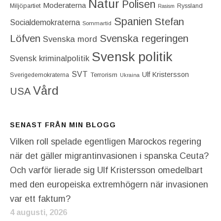
Natur
Polisen
Moderaterna
Miljöpartiet
Ryssland
Rasism
Spanien
Stefan
Socialdemokraterna
Sommartid
Löfven
Svenska regeringen
Svenska mord
Svensk politik
Svensk kriminalpolitik
SVT
Ulf Kristersson
Terrorism
Sverigedemokraterna
Ukraina
Vård
USA
SENAST FRÅN MIN BLOGG
Vilken roll spelade egentligen Marockos regering
när det gäller migrantinvasionen i spanska Ceuta?
Och varför lierade sig Ulf Kristersson omedelbart
med den europeiska extremhögern när invasionen
var ett faktum?
4 augusti, 2026