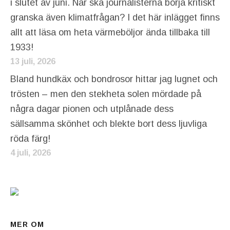
i slutet av juni. När ska journalisterna börja kritiskt
granska även klimatfrågan? I det här inlägget finns
allt att läsa om heta värmeböljor ända tillbaka till
1933!
13 juli, 2026
Bland hundkäx och bondrosor hittar jag lugnet och
trösten – men den stekheta solen mördade på
några dagar pionen och utplånade dess
sällsamma skönhet och blekte bort dess ljuvliga
röda färg!
4 juli, 2026
MER OM