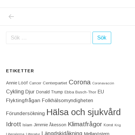
PREVIOUS POST: USA BORDE SÅ SNART S
Inläggsnavigering
Sök efter:
ETIKETTER
Corona
Annie Lööf
Centerpartiet‎
Cancer
Coronavaccin
Cykling
Djur
EU
Donald Trump
Ebba Busch-Thor
Flyktingfrågan
Folkhälsomyndigheten
Hälsa och sjukvård
Förundersökning
Idrott
Klimatfrågor
Jimmie Åkesson
Islam
Konst
Krig
Längdskidåkning
Mellanöstern
Liberalerna
Litteratur