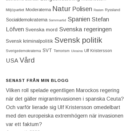
Natur
Polisen
Moderaterna
Miljöpartiet
Ryssland
Rasism
Spanien
Stefan
Socialdemokraterna
Sommartid
Löfven
Svenska regeringen
Svenska mord
Svensk politik
Svensk kriminalpolitik
SVT
Ulf Kristersson
Terrorism
Sverigedemokraterna
Ukraina
Vård
USA
SENAST FRÅN MIN BLOGG
Vilken roll spelade egentligen Marockos regering
när det gäller migrantinvasionen i spanska Ceuta?
Och varför lierade sig Ulf Kristersson omedelbart
med den europeiska extremhögern när invasionen
var ett faktum?