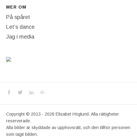
MER OM
På spåret
Let’s dance
Jag i media
Social Media Profiles
Facebook
Twitter
LinkedIn
Google+
Copyright © 2013 - 2026 Elisabet Höglund. Alla rättigheter
reserverade.
Alla bilder är skyddade av upphovsrätt, och den tillhör personen
som tagit bilden.