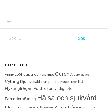
PREVIOUS POST: VARFÖR HAR JAG SÅ SVÅ
Inläggsnavigering
Sök efter:
ETIKETTER
Corona
Annie Lööf
Centerpartiet‎
Cancer
Coronavaccin
Cykling
Djur
EU
Donald Trump
Ebba Busch-Thor
Flyktingfrågan
Folkhälsomyndigheten
Hälsa och sjukvård
Förundersökning
Idrott
Klimatfrågor
Jimmie Åkesson