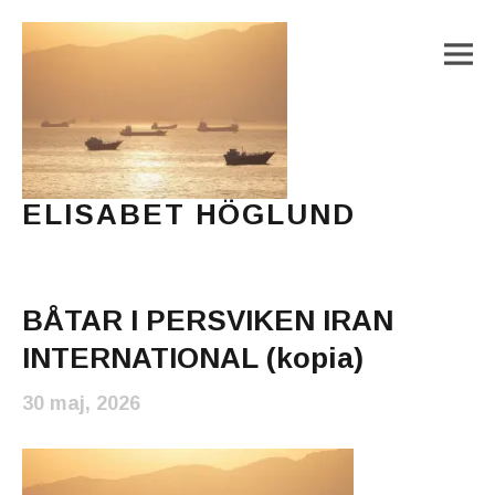
M
ELISABET HÖGLUND
Journalist, författare och konstnär
Main Menu
BÅTAR I PERSVIKEN IRAN
INTERNATIONAL (kopia)
30 maj, 2026