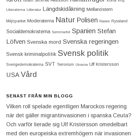
Islam
Konst
Krig
Längdskidåkning
Mellanöstern
Liberalerna
Litteratur
Natur
Polisen
Moderaterna
Miljöpartiet
Ryssland
Rasism
Spanien
Stefan
Socialdemokraterna
Sommartid
Löfven
Svenska regeringen
Svenska mord
Svensk politik
Svensk kriminalpolitik
SVT
Ulf Kristersson
Terrorism
Sverigedemokraterna
Ukraina
Vård
USA
SENAST FRÅN MIN BLOGG
Vilken roll spelade egentligen Marockos regering
när det gäller migrantinvasionen i spanska Ceuta?
Och varför lierade sig Ulf Kristersson omedelbart
med den europeiska extremhögern när invasionen