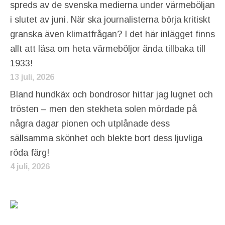
spreds av de svenska medierna under värmeböljan
i slutet av juni. När ska journalisterna börja kritiskt
granska även klimatfrågan? I det här inlägget finns
allt att läsa om heta värmeböljor ända tillbaka till
1933!
13 juli, 2026
Bland hundkäx och bondrosor hittar jag lugnet och
trösten – men den stekheta solen mördade på
några dagar pionen och utplånade dess
sällsamma skönhet och blekte bort dess ljuvliga
röda färg!
4 juli, 2026