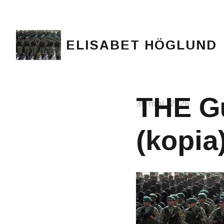
ELISABET HÖGLUND
Journalist, författare och konstnär
THE Gu
30 maj, 2026
(kopia