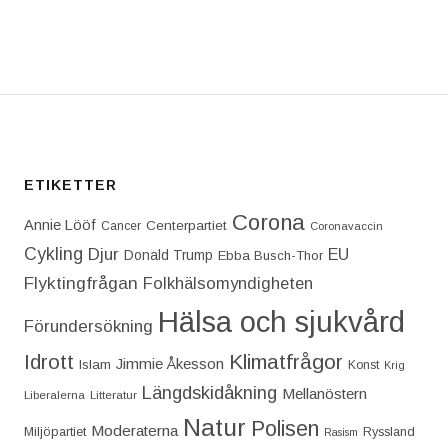
T: VARFÖR HAR JAG SÅ SVÅRT ATT INTRESSERA 
ETIKETTER
Corona
Annie Lööf
Centerpartiet‎
Cancer
Coronavaccin
Cykling
Djur
EU
Donald Trump
Ebba Busch-Thor
Flyktingfrågan
Folkhälsomyndigheten
Hälsa och sjukvård
Förundersökning
Idrott
Klimatfrågor
Jimmie Åkesson
Islam
Konst
Krig
Längdskidåkning
Mellanöstern
Liberalerna
Litteratur
Natur
Polisen
Moderaterna
Miljöpartiet
Ryssland
Rasism