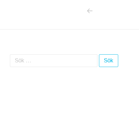
PREVIOUS POS
Inläggsnavigering
Sök efter: