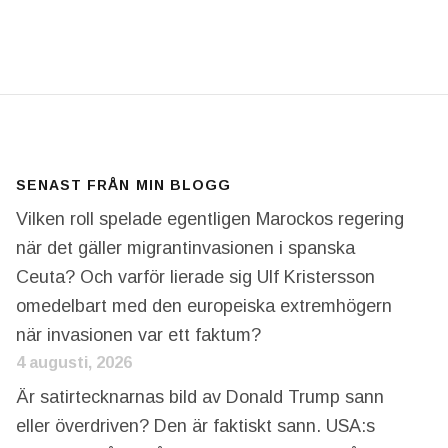
MIG FÖR DEN SVENSKA VALRÖRELSEN? JO, DÄRFÖ
SENAST FRÅN MIN BLOGG
Vilken roll spelade egentligen Marockos regering
när det gäller migrantinvasionen i spanska
Ceuta? Och varför lierade sig Ulf Kristersson
omedelbart med den europeiska extremhögern
när invasionen var ett faktum?
4 augusti, 2026
Är satirtecknarnas bild av Donald Trump sann
eller överdriven? Den är faktiskt sann. USA:s