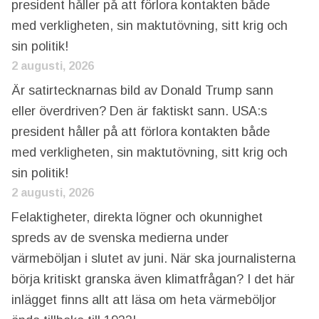
president håller på att förlora kontakten både
med verkligheten, sin maktutövning, sitt krig och
sin politik!
2 augusti, 2026
Är satirtecknarnas bild av Donald Trump sann
eller överdriven? Den är faktiskt sann. USA:s
president håller på att förlora kontakten både
med verkligheten, sin maktutövning, sitt krig och
sin politik!
2 augusti, 2026
Felaktigheter, direkta lögner och okunnighet
spreds av de svenska medierna under
värmeböljan i slutet av juni. När ska journalisterna
börja kritiskt granska även klimatfrågan? I det här
inlägget finns allt att läsa om heta värmeböljor