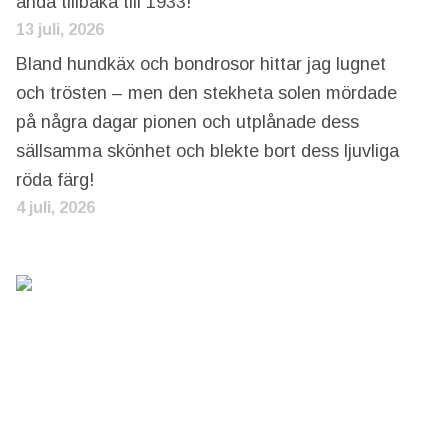
ända tillbaka till 1933!
13 juli, 2026
Bland hundkäx och bondrosor hittar jag lugnet
och trösten – men den stekheta solen mördade
på några dagar pionen och utplånade dess
sällsamma skönhet och blekte bort dess ljuvliga
röda färg!
4 juli, 2026