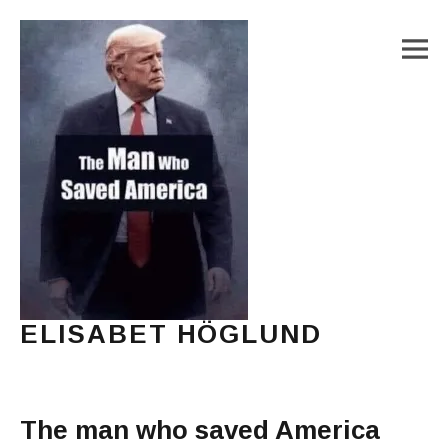
M
ELISABET HÖGLUND
Journalist, författare och konstnär
Main Menu
The man who saved America