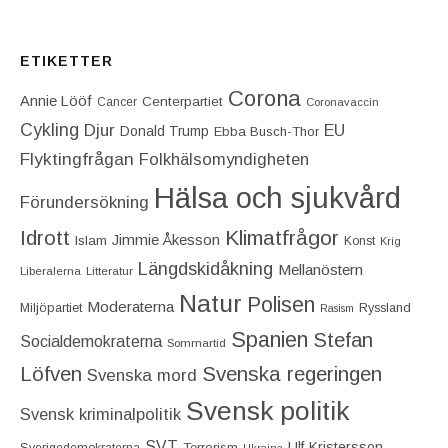
ETIKETTER
Corona
Annie Lööf
Centerpartiet‎
Cancer
Coronavaccin
Cykling
Djur
EU
Donald Trump
Ebba Busch-Thor
Flyktingfrågan
Folkhälsomyndigheten
Hälsa och sjukvård
Förundersökning
Idrott
Klimatfrågor
Jimmie Åkesson
Islam
Konst
Krig
Längdskidåkning
Mellanöstern
Liberalerna
Litteratur
Natur
Polisen
Moderaterna
Miljöpartiet
Ryssland
Rasism
Spanien
Stefan
Socialdemokraterna
Sommartid
Löfven
Svenska regeringen
Svenska mord
Svensk politik
Svensk kriminalpolitik
SVT
Ulf Kristersson
Terrorism
Sverigedemokraterna
Ukraina