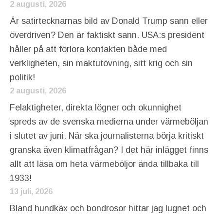
2 augusti, 2026
Är satirtecknarnas bild av Donald Trump sann eller
överdriven? Den är faktiskt sann. USA:s president
håller på att förlora kontakten både med
verkligheten, sin maktutövning, sitt krig och sin
politik!
2 augusti, 2026
Felaktigheter, direkta lögner och okunnighet
spreds av de svenska medierna under värmeböljan
i slutet av juni. När ska journalisterna börja kritiskt
granska även klimatfrågan? I det här inlägget finns
allt att läsa om heta värmeböljor ända tillbaka till
1933!
13 juli, 2026
Bland hundkäx och bondrosor hittar jag lugnet och