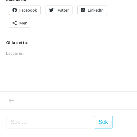
Facebook
Twitter
LinkedIn
Mer
Gilla detta:
Laddar in …
PREVIOUS POST: VARFÖR HAR JAG SÅ SVÅ
Inläggsnavigering
Sök efter: