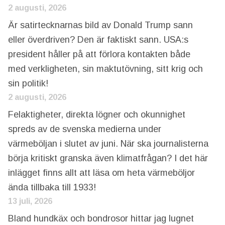
2 augusti, 2026
Är satirtecknarnas bild av Donald Trump sann
eller överdriven? Den är faktiskt sann. USA:s
president håller på att förlora kontakten både
med verkligheten, sin maktutövning, sitt krig och
sin politik!
2 augusti, 2026
Felaktigheter, direkta lögner och okunnighet
spreds av de svenska medierna under
värmeböljan i slutet av juni. När ska journalisterna
börja kritiskt granska även klimatfrågan? I det här
inlägget finns allt att läsa om heta värmeböljor
ända tillbaka till 1933!
13 juli, 2026
Bland hundkäx och bondrosor hittar jag lugnet