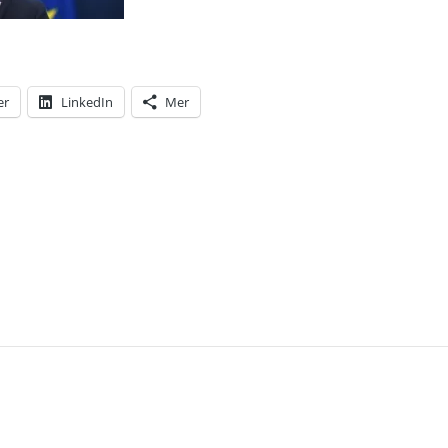
er
LinkedIn
Mer
T: VARFÖR HAR JAG SÅ SVÅRT ATT INTRESSERA 