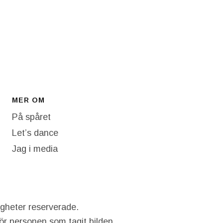
MER OM
På spåret
Let’s dance
Jag i media
igheter reserverade.
hör personen som tagit bilden.