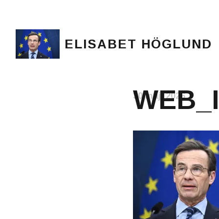
ELISABET HÖGLUND
Journalist, författare och konstnär
WEB_I
30 maj, 2026