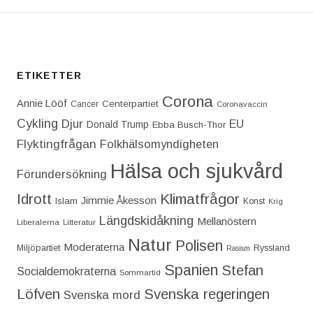
ETIKETTER
Corona
Annie Lööf
Centerpartiet‎
Cancer
Coronavaccin
Cykling
Djur
EU
Donald Trump
Ebba Busch-Thor
Flyktingfrågan
Folkhälsomyndigheten
Hälsa och sjukvård
Förundersökning
Idrott
Klimatfrågor
Jimmie Åkesson
Islam
Konst
Krig
Längdskidåkning
Mellanöstern
Liberalerna
Litteratur
Natur
Polisen
Moderaterna
Miljöpartiet
Ryssland
Rasism
Spanien
Stefan
Socialdemokraterna
Sommartid
Löfven
Svenska regeringen
Svenska mord