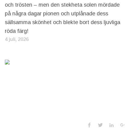
och trösten – men den stekheta solen mördade
på några dagar pionen och utplånade dess
sällsamma skönhet och blekte bort dess ljuvliga
röda färg!
4 juli, 2026
Social Media 
Facebook
Twitter
LinkedIn
Goo