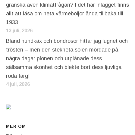
granska även klimatfrågan? I det här inlägget finns
allt att läsa om heta värmeböljor ända tillbaka till
1933!
13 juli, 2026
Bland hundkäx och bondrosor hittar jag lugnet och
trösten – men den stekheta solen mördade på
några dagar pionen och utplånade dess
sällsamma skönhet och blekte bort dess ljuvliga
röda färg!
4 juli, 2026
MER OM