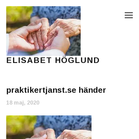
M
ELISABET HÖGLUND
Journalist, författare och konstnär
Main Menu
praktikertjanst.se händer
18 maj, 2020