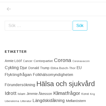
PREVIOUS POST: VISSA CORONASJUKA DRAB
Inläggsnavigering
Sök efter:
ETIKETTER
Corona
Annie Lööf
Centerpartiet‎
Cancer
Coronavaccin
Cykling
Djur
EU
Donald Trump
Ebba Busch-Thor
Flyktingfrågan
Folkhälsomyndigheten
Hälsa och sjukvård
Förundersökning
Idrott
Klimatfrågor
Jimmie Åkesson
Islam
Konst
Krig
Längdskidåkning
Mellanöstern
Liberalerna
Litteratur