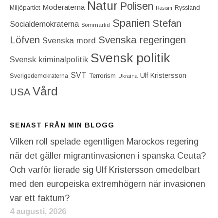
Natur
Polisen
Moderaterna
Miljöpartiet
Ryssland
Rasism
Spanien
Stefan
Socialdemokraterna
Sommartid
Löfven
Svenska regeringen
Svenska mord
Svensk politik
Svensk kriminalpolitik
SVT
Ulf Kristersson
Terrorism
Sverigedemokraterna
Ukraina
Vård
USA
SENAST FRÅN MIN BLOGG
Vilken roll spelade egentligen Marockos regering
när det gäller migrantinvasionen i spanska Ceuta?
Och varför lierade sig Ulf Kristersson omedelbart
med den europeiska extremhögern när invasionen
var ett faktum?
4 augusti, 2026